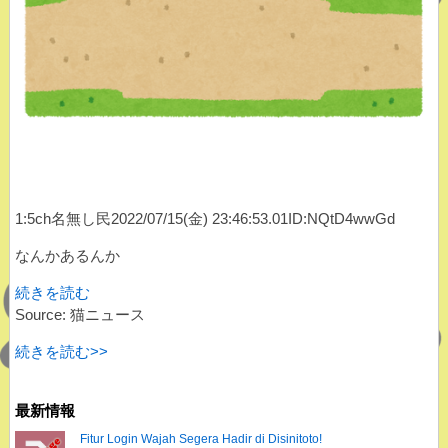
1:
5ch名無し民
2022/07/15(金) 23:46:53.01
ID:NQtD4wwGd
なんかあるんか
続きを読む
Source: 猫ニュース
続きを読む>>
最新情報
Fitur Login Wajah Segera Hadir di Disinitoto!