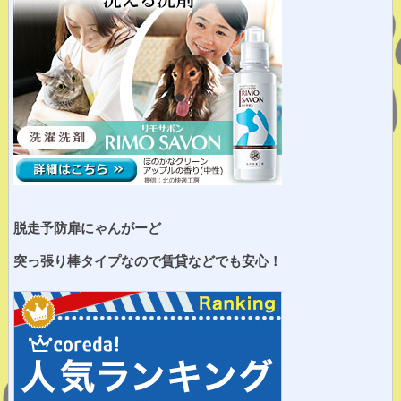
脱走予防扉にゃんがーど
突っ張り棒タイプなので賃貸などでも安心！