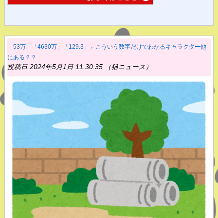
「53万」「4630万」「129.3」←こういう数字だけでわかるキャラクター他
にある？？
投稿日 2024年5月1日 11:30:35 （猫ニュース）