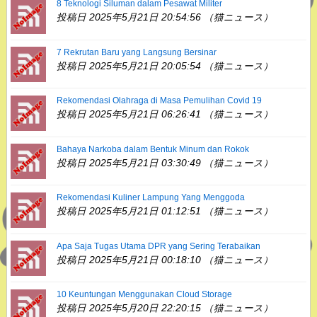
8 Teknologi Siluman dalam Pesawat Militer
投稿日 2025年5月21日 20:54:56 （猫ニュース）
7 Rekrutan Baru yang Langsung Bersinar
投稿日 2025年5月21日 20:05:54 （猫ニュース）
Rekomendasi Olahraga di Masa Pemulihan Covid 19
投稿日 2025年5月21日 06:26:41 （猫ニュース）
Bahaya Narkoba dalam Bentuk Minum dan Rokok
投稿日 2025年5月21日 03:30:49 （猫ニュース）
Rekomendasi Kuliner Lampung Yang Menggoda
投稿日 2025年5月21日 01:12:51 （猫ニュース）
Apa Saja Tugas Utama DPR yang Sering Terabaikan
投稿日 2025年5月21日 00:18:10 （猫ニュース）
10 Keuntungan Menggunakan Cloud Storage
投稿日 2025年5月20日 22:20:15 （猫ニュース）