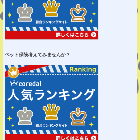
ペット保険考えてみませ
んか？