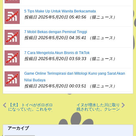
5 Tips Make Up Untuk Wanita Berkacamata
投稿日 2025年5月20日 05:40:56 （猫ニュース）
7 Mobil Bekas dengan Peminat Tinggi
投稿日 2025年5月20日 04:35:41 （猫ニュース）
7 Cara Mengelola Akun Bisnis di TikTok
投稿日 2025年5月20日 03:59:33 （猫ニュース）
Game Online Terinspirasi dari Mitologi Kuno yang Sarat Akan
Nilai Budaya
投稿日 2025年5月20日 00:03:51 （猫ニュース）
【犬】 トイぺがボロボロ
イヌが増水した川に取り
になっていた。これをや
残されていた。クレーン
ったのは誰ですか？ → 犬
車で救出だ！ → 結果…
はこうなった…
アーカイブ