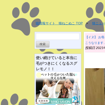
猫情報サイト 猫ねこぬこ TOP
猫ニュ
検
【イヌ】 お
索:
こうなります
投稿日 2023
使い続けていると
本当に
毛がつきにくくなる
スグ
レ
モノ！！