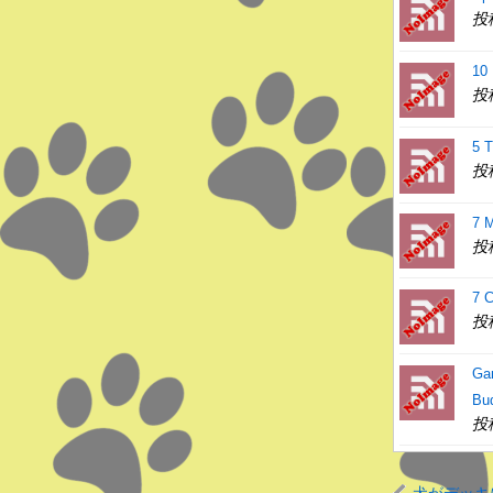
投
10
投
5 
投
7 M
投
7 C
投
Gam
Bu
投