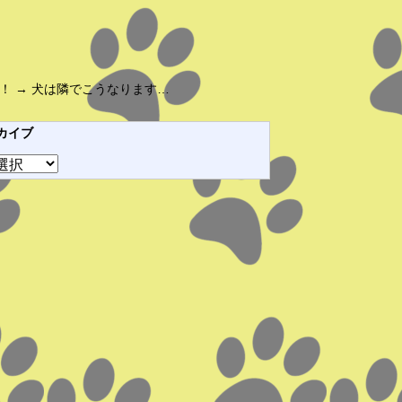
！ → 犬は隣でこうなります…
カイブ