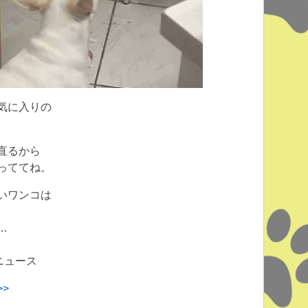
気に入りの
。
直るから
っててね。
いワンコは
…
 猫ニュース
>