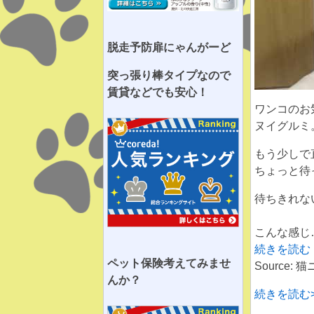
脱走予防扉にゃんがーど
突っ張り棒タイプなので
賃貸などでも安心！
ワンコのお
ヌイグルミ
もう少しで
ちょっと待
待ちきれな
こんな感じ
続きを読む
ペット保険考えてみませ
Source:
んか？
続きを読む>