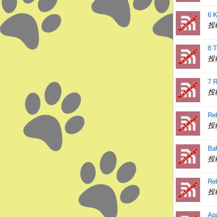
6 K
投
8 T
投
7 R
投
Re
投
Ba
投
Re
投
Ap