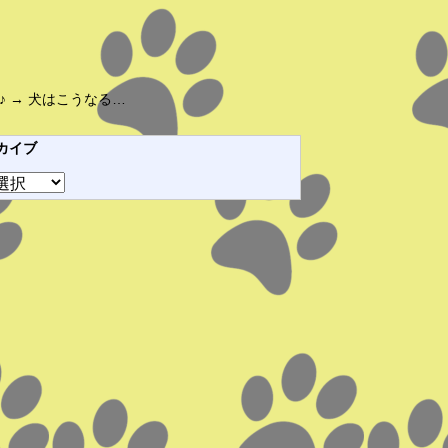
 → 犬はこうなる…
カイブ