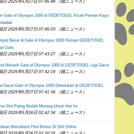
稿日 2025年5月27日 07:45:48 （猫ニュース）
in Gate of Olympus 1000 di GEDETOGEL Kisah Pemain Kaya
ndadak
稿日 2025年5月27日 07:45:03 （猫ニュース）
ckpot Besar di Gate of Olympus 1000 Pemain GEDETOGEL
up Cuan
稿日 2025年5月27日 07:43:27 （猫ニュース）
kta Menarik Gate of Olympus 1000 di GEDETOGEL Lagi Gacor
稿日 2025年5月27日 07:42:19 （猫ニュース）
la Gacor Gate of Olympus 1000 Ditemukan di GEDETOGEL
稿日 2025年5月27日 07:41:36 （猫ニュース）
e Slot Paling Mudah Menang Untuk Hari Ini
稿日 2025年5月26日 02:42:34 （猫ニュース）
nduan Memahami Fitur Bonus Di Slot Online
稿日 2025年5月26日 02:20:25 （猫ニュース）