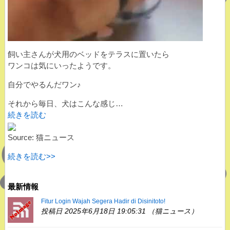
飼い主さんが犬用のベッドをテラスに置いたら
ワンコは気にいったようです。
自分でやるんだワン♪
それから毎日、犬はこんな感じ…
続きを読む
Source: 猫ニュース
続きを読む>>
最新情報
Fitur Login Wajah Segera Hadir di Disinitoto!
投稿日 2025年6月18日 19:05:31 （猫ニュース）