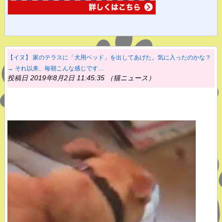
【イヌ】 家のテラスに「犬用ベッド」を出してあげた。気に入ったのかな？
→ それ以来、毎朝こんな感じです…
投稿日 2019年8月2日 11:45:35 （猫ニュース）