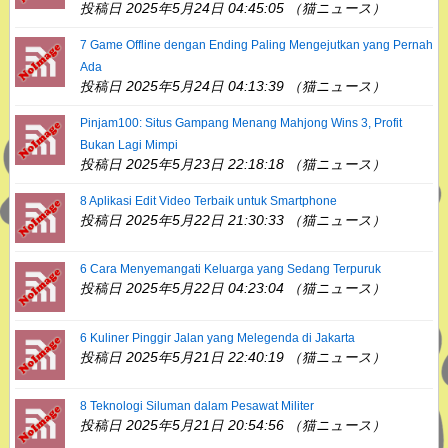
投稿日 2025年5月24日 04:45:05 （猫ニュース）
7 Game Offline dengan Ending Paling Mengejutkan yang Pernah
Ada
投稿日 2025年5月24日 04:13:39 （猫ニュース）
Pinjam100: Situs Gampang Menang Mahjong Wins 3, Profit
Bukan Lagi Mimpi
投稿日 2025年5月23日 22:18:18 （猫ニュース）
8 Aplikasi Edit Video Terbaik untuk Smartphone
投稿日 2025年5月22日 21:30:33 （猫ニュース）
6 Cara Menyemangati Keluarga yang Sedang Terpuruk
投稿日 2025年5月22日 04:23:04 （猫ニュース）
6 Kuliner Pinggir Jalan yang Melegenda di Jakarta
投稿日 2025年5月21日 22:40:19 （猫ニュース）
8 Teknologi Siluman dalam Pesawat Militer
投稿日 2025年5月21日 20:54:56 （猫ニュース）