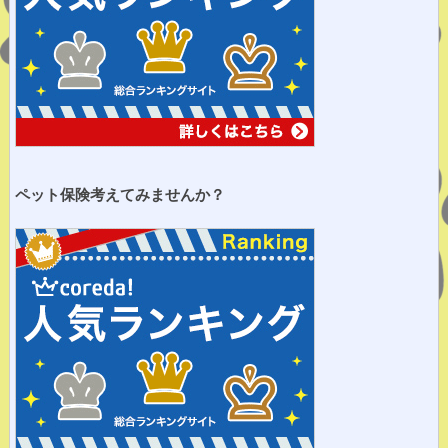
ペット保険考えてみませ
んか？