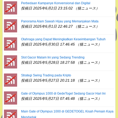
Perbedaan Kampanye Konvensional dan Digital
投稿日 2025年6月2日 23:15:02 （猫ニュース）
Panorama Alam Sawah Hijau yang Memanjakan Mata
投稿日 2025年6月1日 22:46:27 （猫ニュース）
Olahraga yang Dapat Meningkatkan Keseimbangan Tubuh
投稿日 2025年5月30日 17:46:45 （猫ニュース）
Slot Gacor Malam Ini yang Sedang Trending
投稿日 2025年5月28日 18:27:58 （猫ニュース）
Strategi Swing Trading pada Kripto
投稿日 2025年5月27日 20:21:18 （猫ニュース）
Gate of Olympus 1000 di GedeTogel Sedang Gacor Hari Ini
投稿日 2025年5月27日 07:45:48 （猫ニュース）
Main Gate of Olympus 1000 di GEDETOGEL Kisah Pemain Kaya
Mendadak