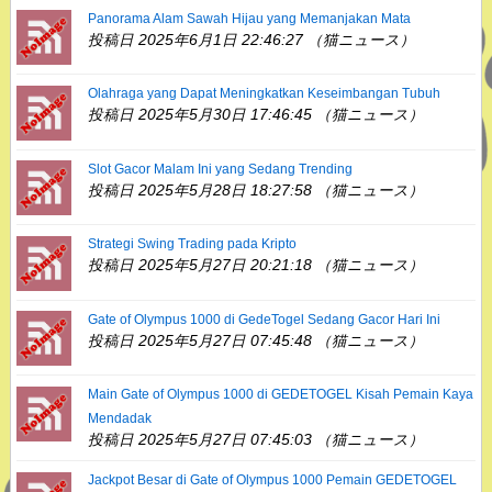
Panorama Alam Sawah Hijau yang Memanjakan Mata
投稿日 2025年6月1日 22:46:27 （猫ニュース）
Olahraga yang Dapat Meningkatkan Keseimbangan Tubuh
投稿日 2025年5月30日 17:46:45 （猫ニュース）
Slot Gacor Malam Ini yang Sedang Trending
投稿日 2025年5月28日 18:27:58 （猫ニュース）
Strategi Swing Trading pada Kripto
投稿日 2025年5月27日 20:21:18 （猫ニュース）
Gate of Olympus 1000 di GedeTogel Sedang Gacor Hari Ini
投稿日 2025年5月27日 07:45:48 （猫ニュース）
Main Gate of Olympus 1000 di GEDETOGEL Kisah Pemain Kaya
Mendadak
投稿日 2025年5月27日 07:45:03 （猫ニュース）
Jackpot Besar di Gate of Olympus 1000 Pemain GEDETOGEL