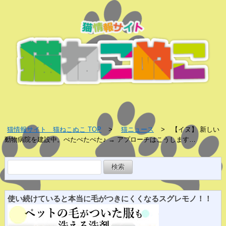
猫情報サイト 猫ねこぬこ TOP
猫ニュース
【イヌ】 新しい
動物病院を建設中。ぺたぺたぺた♪ → アプローチはこうします…
検
索:
使い続けていると
本当に
毛がつきにくくなる
スグレ
モノ！！