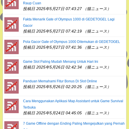
Raup Cuan
投稿日 2025年5月27日 07:43:27 （猫ニュース）
Fakta Menarik Gate of Olympus 1000 di GEDETOGEL Lagi
Gacor
投稿日 2025年5月27日 07:42:19 （猫ニュース）
Pola Gacor Gate of Olympus 1000 Ditemukan di GEDETOGEL
投稿日 2025年5月27日 07:41:36 （猫ニュース）
Game Slot Paling Mudah Menang Untuk Hari Ini
投稿日 2025年5月26日 02:42:34 （猫ニュース）
Panduan Memahami Fitur Bonus Di Slot Online
投稿日 2025年5月26日 02:20:25 （猫ニュース）
Cara Menggunakan Aplikasi Map Assistant untuk Game Survival
Terbuka
投稿日 2025年5月24日 04:45:05 （猫ニュース）
7 Game Offline dengan Ending Paling Mengejutkan yang Pernah