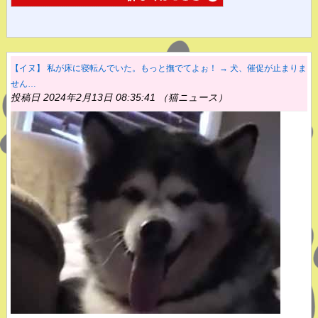
【イヌ】 私が床に寝転んでいた。もっと撫でてよぉ！ → 犬、催促が止まりま
せん…
投稿日 2024年2月13日 08:35:41 （猫ニュース）