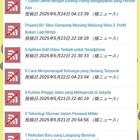
7 Game Offline dengan Ending Paling Mengejutkan yang Pernah
Ada
投稿日 2025年5月24日 04:13:39 （猫ニュース）
Pinjam100: Situs Gampang Menang Mahjong Wins 3, Profit
Bukan Lagi Mimpi
投稿日 2025年5月23日 22:18:18 （猫ニュース）
8 Aplikasi Edit Video Terbaik untuk Smartphone
投稿日 2025年5月22日 21:30:33 （猫ニュース）
6 Cara Menyemangati Keluarga yang Sedang Terpuruk
投稿日 2025年5月22日 04:23:04 （猫ニュース）
6 Kuliner Pinggir Jalan yang Melegenda di Jakarta
投稿日 2025年5月21日 22:40:19 （猫ニュース）
8 Teknologi Siluman dalam Pesawat Militer
投稿日 2025年5月21日 20:54:56 （猫ニュース）
7 Rekrutan Baru yang Langsung Bersinar