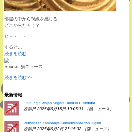
部屋の中から視線を感じる。
どこからだろう？
じ～・・・
すると…
続きを読む
Source: 猫ニュース
続きを読む>>
最新情報
Fitur Login Wajah Segera Hadir di Disinitoto!
投稿日 2025年6月18日 19:05:31 （猫ニュース）
Perbedaan Kampanye Konvensional dan Digital
投稿日 2025年6月2日 23:15:02 （猫ニュース）