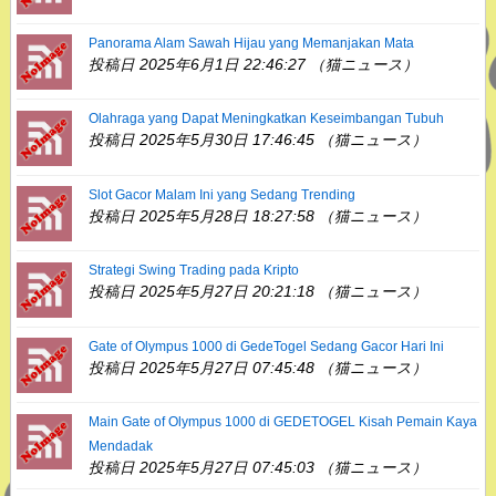
Panorama Alam Sawah Hijau yang Memanjakan Mata
投稿日 2025年6月1日 22:46:27 （猫ニュース）
Olahraga yang Dapat Meningkatkan Keseimbangan Tubuh
投稿日 2025年5月30日 17:46:45 （猫ニュース）
Slot Gacor Malam Ini yang Sedang Trending
投稿日 2025年5月28日 18:27:58 （猫ニュース）
Strategi Swing Trading pada Kripto
投稿日 2025年5月27日 20:21:18 （猫ニュース）
Gate of Olympus 1000 di GedeTogel Sedang Gacor Hari Ini
投稿日 2025年5月27日 07:45:48 （猫ニュース）
Main Gate of Olympus 1000 di GEDETOGEL Kisah Pemain Kaya
Mendadak
投稿日 2025年5月27日 07:45:03 （猫ニュース）