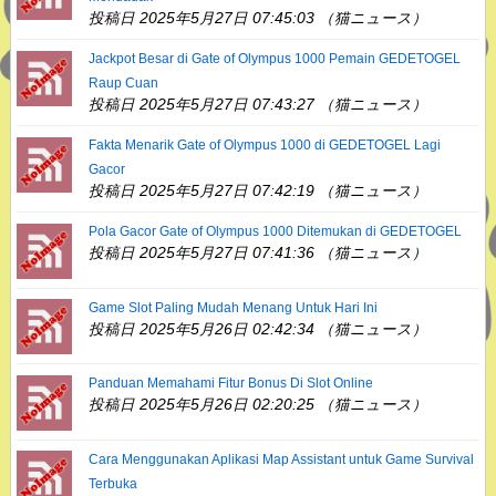
投稿日 2025年5月27日 07:45:03 （猫ニュース）
Jackpot Besar di Gate of Olympus 1000 Pemain GEDETOGEL
Raup Cuan
投稿日 2025年5月27日 07:43:27 （猫ニュース）
Fakta Menarik Gate of Olympus 1000 di GEDETOGEL Lagi
Gacor
投稿日 2025年5月27日 07:42:19 （猫ニュース）
Pola Gacor Gate of Olympus 1000 Ditemukan di GEDETOGEL
投稿日 2025年5月27日 07:41:36 （猫ニュース）
Game Slot Paling Mudah Menang Untuk Hari Ini
投稿日 2025年5月26日 02:42:34 （猫ニュース）
Panduan Memahami Fitur Bonus Di Slot Online
投稿日 2025年5月26日 02:20:25 （猫ニュース）
Cara Menggunakan Aplikasi Map Assistant untuk Game Survival
Terbuka