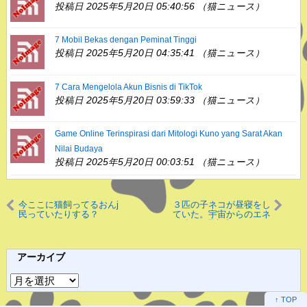
投稿日 2025年5月20日 05:40:56 （猫ニュース）
7 Mobil Bekas dengan Peminat Tinggi
投稿日 2025年5月20日 04:35:41 （猫ニュース）
7 Cara Mengelola Akun Bisnis di TikTok
投稿日 2025年5月20日 03:59:33 （猫ニュース）
Game Online Terinspirasi dari Mitologi Kuno yang Sarat Akan
Nilai Budaya
投稿日 2025年5月20日 00:03:51 （猫ニュース）
今ここに猫飼ってるおんj
３匹の子ネコが昼寝をし
民っていたりする？
ていた。宇宙からのエネ
ルギーを吸収中にゃ！ →
子猫たちはこの姿です…
アーカイブ
ア
ー
↑ TOP