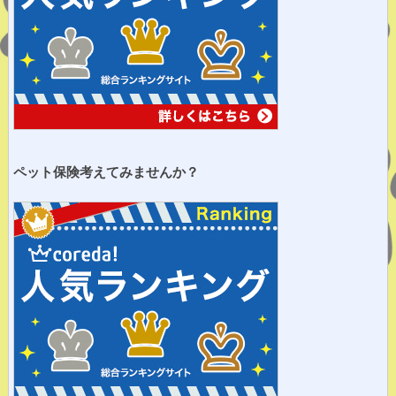
ペット保険考えてみませ
んか？