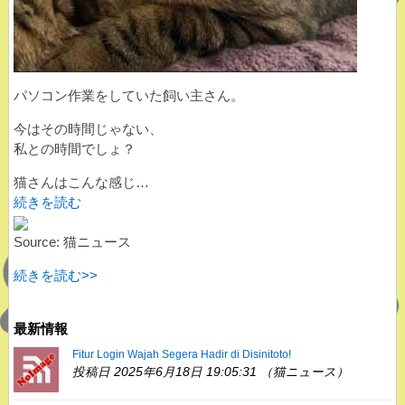
パソコン作業をしていた飼い主さん。
今はその時間じゃない、
私との時間でしょ？
猫さんはこんな感じ…
続きを読む
Source: 猫ニュース
続きを読む>>
最新情報
Fitur Login Wajah Segera Hadir di Disinitoto!
投稿日 2025年6月18日 19:05:31 （猫ニュース）