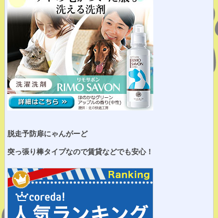
脱走予防扉にゃんがーど
突っ張り棒タイプなので賃貸などでも安心！