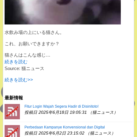
水飲み場の上にいる猫さん。
これ、お願いできますか？
猫さんはこんな感じ…
続きを読む
Source: 猫ニュース
続きを読む>>
最新情報
Fitur Login Wajah Segera Hadir di Disinitoto!
投稿日 2025年6月18日 19:05:31 （猫ニュース）
Perbedaan Kampanye Konvensional dan Digital
投稿日 2025年6月2日 23:15:02 （猫ニュース）