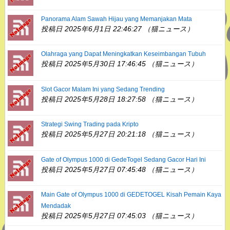
Panorama Alam Sawah Hijau yang Memanjakan Mata
投稿日 2025年6月1日 22:46:27 （猫ニュース）
Olahraga yang Dapat Meningkatkan Keseimbangan Tubuh
投稿日 2025年5月30日 17:46:45 （猫ニュース）
Slot Gacor Malam Ini yang Sedang Trending
投稿日 2025年5月28日 18:27:58 （猫ニュース）
Strategi Swing Trading pada Kripto
投稿日 2025年5月27日 20:21:18 （猫ニュース）
Gate of Olympus 1000 di GedeTogel Sedang Gacor Hari Ini
投稿日 2025年5月27日 07:45:48 （猫ニュース）
Main Gate of Olympus 1000 di GEDETOGEL Kisah Pemain Kaya
Mendadak
投稿日 2025年5月27日 07:45:03 （猫ニュース）