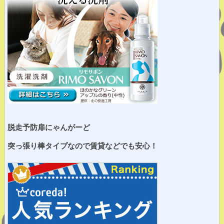
脱走予防扉にゃんがーど
突っ張り棒タイプなので賃貸などでも安心！