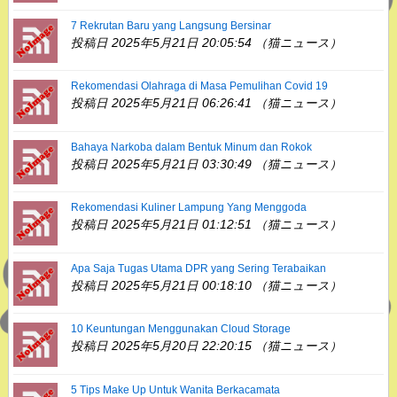
7 Rekrutan Baru yang Langsung Bersinar
投稿日 2025年5月21日 20:05:54 （猫ニュース）
Rekomendasi Olahraga di Masa Pemulihan Covid 19
投稿日 2025年5月21日 06:26:41 （猫ニュース）
Bahaya Narkoba dalam Bentuk Minum dan Rokok
投稿日 2025年5月21日 03:30:49 （猫ニュース）
Rekomendasi Kuliner Lampung Yang Menggoda
投稿日 2025年5月21日 01:12:51 （猫ニュース）
Apa Saja Tugas Utama DPR yang Sering Terabaikan
投稿日 2025年5月21日 00:18:10 （猫ニュース）
10 Keuntungan Menggunakan Cloud Storage
投稿日 2025年5月20日 22:20:15 （猫ニュース）
5 Tips Make Up Untuk Wanita Berkacamata