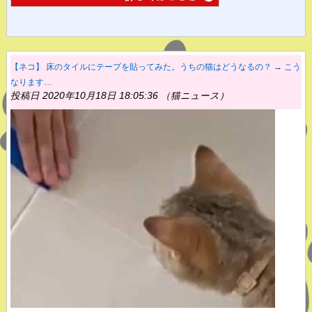
【ネコ】 床のタイルにテープを貼ってみた。うちの猫はどうなるの？ → こう
なります…
投稿日 2020年10月18日 18:05:36 （猫ニュース）