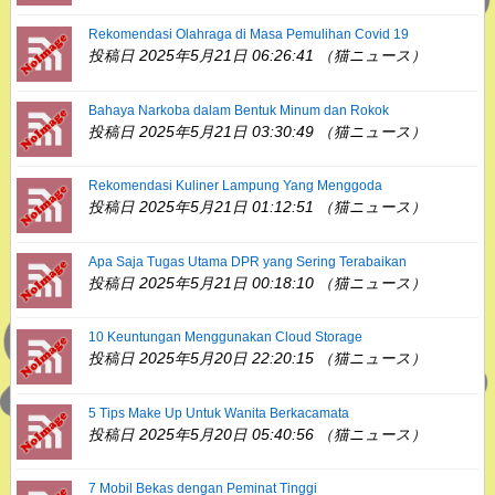
Rekomendasi Olahraga di Masa Pemulihan Covid 19
投稿日 2025年5月21日 06:26:41 （猫ニュース）
Bahaya Narkoba dalam Bentuk Minum dan Rokok
投稿日 2025年5月21日 03:30:49 （猫ニュース）
Rekomendasi Kuliner Lampung Yang Menggoda
投稿日 2025年5月21日 01:12:51 （猫ニュース）
Apa Saja Tugas Utama DPR yang Sering Terabaikan
投稿日 2025年5月21日 00:18:10 （猫ニュース）
10 Keuntungan Menggunakan Cloud Storage
投稿日 2025年5月20日 22:20:15 （猫ニュース）
5 Tips Make Up Untuk Wanita Berkacamata
投稿日 2025年5月20日 05:40:56 （猫ニュース）
7 Mobil Bekas dengan Peminat Tinggi