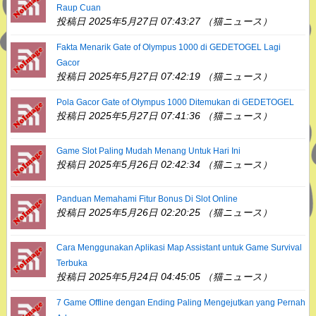
Raup Cuan
投稿日 2025年5月27日 07:43:27 （猫ニュース）
Fakta Menarik Gate of Olympus 1000 di GEDETOGEL Lagi
Gacor
投稿日 2025年5月27日 07:42:19 （猫ニュース）
Pola Gacor Gate of Olympus 1000 Ditemukan di GEDETOGEL
投稿日 2025年5月27日 07:41:36 （猫ニュース）
Game Slot Paling Mudah Menang Untuk Hari Ini
投稿日 2025年5月26日 02:42:34 （猫ニュース）
Panduan Memahami Fitur Bonus Di Slot Online
投稿日 2025年5月26日 02:20:25 （猫ニュース）
Cara Menggunakan Aplikasi Map Assistant untuk Game Survival
Terbuka
投稿日 2025年5月24日 04:45:05 （猫ニュース）
7 Game Offline dengan Ending Paling Mengejutkan yang Pernah