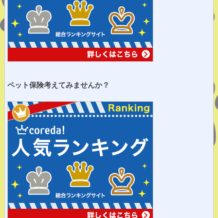
ペット保険考えてみませ
んか？