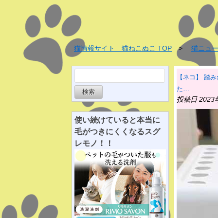
猫情報サイト 猫ねこぬこ TOP
猫ニュ
検
【ネコ】 踏み
索:
た…
投稿日 2023
使い続けていると
本当に
毛がつきにくくなる
スグ
レ
モノ！！