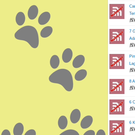
Ca
Te
投
7 G
Ad
投
Pi
Lag
投
8 A
投
6 
投
6 K
投