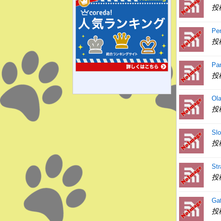
投
Pe
投
Pa
投
Ol
投
Slo
投
Str
投
Gat
投