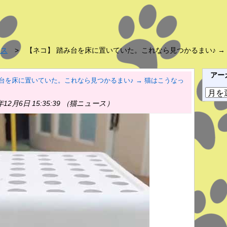
ース
【ネコ】 踏み台を床に置いていた。これなら見つかるまい♪ →
アー
台を床に置いていた。これなら見つかるまい♪ → 猫はこうなっ
ア
年12月6日 15:35:39 （猫ニュース）
ー
カ
イ
ブ