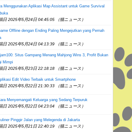
ra Menggunakan Aplikasi Map Assistant untuk Game Survival
rbuka
稿日 2025年5月24日 04:45:05 （猫ニュース）
ame Offline dengan Ending Paling Mengejutkan yang Pernah
a
稿日 2025年5月24日 04:13:39 （猫ニュース）
njam100: Situs Gampang Menang Mahjong Wins 3, Profit Bukan
i Mimpi
稿日 2025年5月23日 22:18:18 （猫ニュース）
plikasi Edit Video Terbaik untuk Smartphone
稿日 2025年5月22日 21:30:33 （猫ニュース）
Cara Menyemangati Keluarga yang Sedang Terpuruk
稿日 2025年5月22日 04:23:04 （猫ニュース）
uliner Pinggir Jalan yang Melegenda di Jakarta
稿日 2025年5月21日 22:40:19 （猫ニュース）