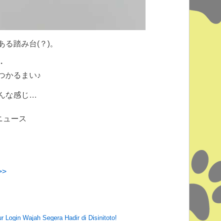
ある踏み台(？)。
・
つかるまい♪
んな感じ…
 猫ニュース
>
ur Login Wajah Segera Hadir di Disinitoto!