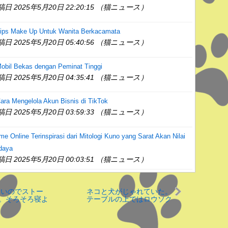
稿日 2025年5月20日 22:20:15 （猫ニュース）
Tips Make Up Untuk Wanita Berkacamata
稿日 2025年5月20日 05:40:56 （猫ニュース）
obil Bekas dengan Peminat Tinggi
稿日 2025年5月20日 04:35:41 （猫ニュース）
ara Mengelola Akun Bisnis di TikTok
稿日 2025年5月20日 03:59:33 （猫ニュース）
e Online Terinspirasi dari Mitologi Kuno yang Sarat Akan Nilai
daya
稿日 2025年5月20日 00:03:51 （猫ニュース）
寒いのでストー
ネコと犬がじゃれていた。
。そろそろ寝よ
テーブルの上ではロウソク
 犬は準備をする
が燃えている → こうなっ
ちゃう…