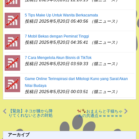
5 Tips Make Up Untuk Wanita Berkacamata
投稿日 2025年5月20日 05:40:56 （猫ニュース）
7 Mobil Bekas dengan Peminat Tinggi
投稿日 2025年5月20日 04:35:41 （猫ニュース）
7 Cara Mengelola Akun Bisnis di TikTok
投稿日 2025年5月20日 03:59:33 （猫ニュース）
Game Online Terinspirasi dari Mitologi Kuno yang Sarat Akan
Nilai Budaya
投稿日 2025年5月20日 00:03:51 （猫ニュース）
【緊急】ネコが膝から降
おまえらと子猫ちゃ
りてくれないときの対処
んの共通点ｗｗｗｗｗｗ
法おしえて
ｗｗｗｗｗｗｗｗｗｗｗ
ｗｗｗｗｗ
アーカイブ