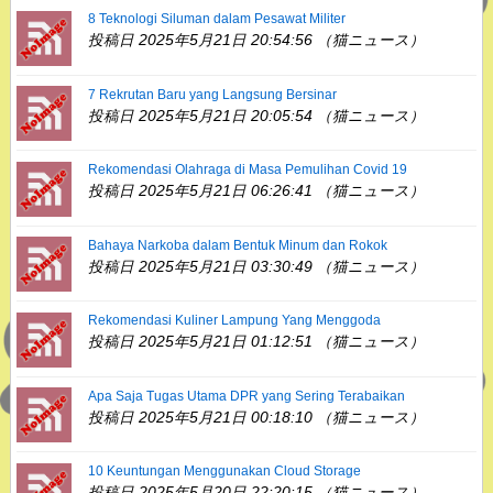
8 Teknologi Siluman dalam Pesawat Militer
投稿日 2025年5月21日 20:54:56 （猫ニュース）
7 Rekrutan Baru yang Langsung Bersinar
投稿日 2025年5月21日 20:05:54 （猫ニュース）
Rekomendasi Olahraga di Masa Pemulihan Covid 19
投稿日 2025年5月21日 06:26:41 （猫ニュース）
Bahaya Narkoba dalam Bentuk Minum dan Rokok
投稿日 2025年5月21日 03:30:49 （猫ニュース）
Rekomendasi Kuliner Lampung Yang Menggoda
投稿日 2025年5月21日 01:12:51 （猫ニュース）
Apa Saja Tugas Utama DPR yang Sering Terabaikan
投稿日 2025年5月21日 00:18:10 （猫ニュース）
10 Keuntungan Menggunakan Cloud Storage
投稿日 2025年5月20日 22:20:15 （猫ニュース）