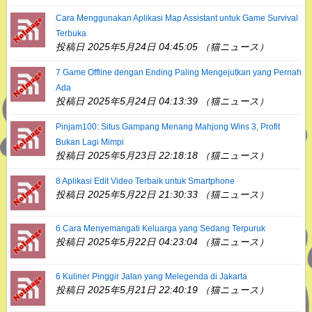
Cara Menggunakan Aplikasi Map Assistant untuk Game Survival
Terbuka
投稿日 2025年5月24日 04:45:05 （猫ニュース）
7 Game Offline dengan Ending Paling Mengejutkan yang Pernah
Ada
投稿日 2025年5月24日 04:13:39 （猫ニュース）
Pinjam100: Situs Gampang Menang Mahjong Wins 3, Profit
Bukan Lagi Mimpi
投稿日 2025年5月23日 22:18:18 （猫ニュース）
8 Aplikasi Edit Video Terbaik untuk Smartphone
投稿日 2025年5月22日 21:30:33 （猫ニュース）
6 Cara Menyemangati Keluarga yang Sedang Terpuruk
投稿日 2025年5月22日 04:23:04 （猫ニュース）
6 Kuliner Pinggir Jalan yang Melegenda di Jakarta
投稿日 2025年5月21日 22:40:19 （猫ニュース）