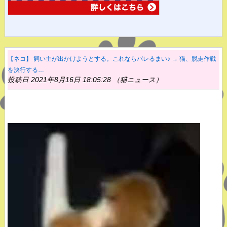
【ネコ】 飼い主が出かけようとする。これならバレるまい♪ → 猫、脱走作戦
を決行する…
投稿日 2021年8月16日 18:05:28 （猫ニュース）