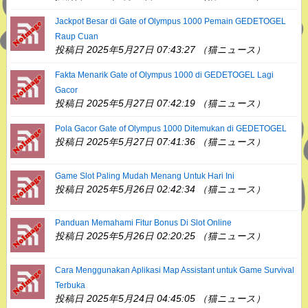
Jackpot Besar di Gate of Olympus 1000 Pemain GEDETOGEL
Raup Cuan
投稿日 2025年5月27日 07:43:27 （猫ニュース）
Fakta Menarik Gate of Olympus 1000 di GEDETOGEL Lagi
Gacor
投稿日 2025年5月27日 07:42:19 （猫ニュース）
Pola Gacor Gate of Olympus 1000 Ditemukan di GEDETOGEL
投稿日 2025年5月27日 07:41:36 （猫ニュース）
Game Slot Paling Mudah Menang Untuk Hari Ini
投稿日 2025年5月26日 02:42:34 （猫ニュース）
Panduan Memahami Fitur Bonus Di Slot Online
投稿日 2025年5月26日 02:20:25 （猫ニュース）
Cara Menggunakan Aplikasi Map Assistant untuk Game Survival
Terbuka
投稿日 2025年5月24日 04:45:05 （猫ニュース）