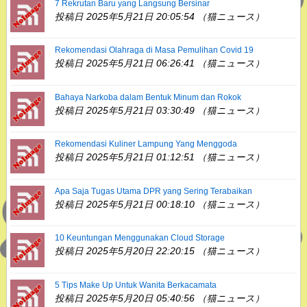
7 Rekrutan Baru yang Langsung Bersinar
投稿日 2025年5月21日 20:05:54 （猫ニュース）
Rekomendasi Olahraga di Masa Pemulihan Covid 19
投稿日 2025年5月21日 06:26:41 （猫ニュース）
Bahaya Narkoba dalam Bentuk Minum dan Rokok
投稿日 2025年5月21日 03:30:49 （猫ニュース）
Rekomendasi Kuliner Lampung Yang Menggoda
投稿日 2025年5月21日 01:12:51 （猫ニュース）
Apa Saja Tugas Utama DPR yang Sering Terabaikan
投稿日 2025年5月21日 00:18:10 （猫ニュース）
10 Keuntungan Menggunakan Cloud Storage
投稿日 2025年5月20日 22:20:15 （猫ニュース）
5 Tips Make Up Untuk Wanita Berkacamata
投稿日 2025年5月20日 05:40:56 （猫ニュース）