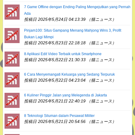
7 Game Offline dengan Ending Paling Mengejutkan yang Pernah
Ada
投稿日 2025年5月24日 04:13:39 （猫ニュース）
Pinjam100: Situs Gampang Menang Mahjong Wins 3, Profit
Bukan Lagi Mimpi
投稿日 2025年5月23日 22:18:18 （猫ニュース）
8 Aplikasi Edit Video Terbaik untuk Smartphone
投稿日 2025年5月22日 21:30:33 （猫ニュース）
6 Cara Menyemangati Keluarga yang Sedang Terpuruk
投稿日 2025年5月22日 04:23:04 （猫ニュース）
6 Kuliner Pinggir Jalan yang Melegenda di Jakarta
投稿日 2025年5月21日 22:40:19 （猫ニュース）
8 Teknologi Siluman dalam Pesawat Militer
投稿日 2025年5月21日 20:54:56 （猫ニュース）