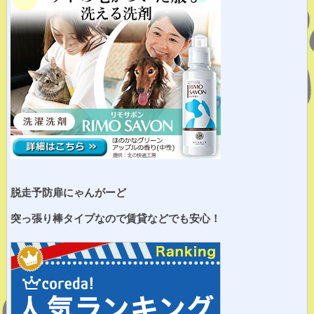
脱走予防扉にゃんがーど
突っ張り棒タイプなので賃貸などでも安心！