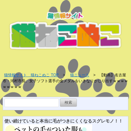
猫情報サイト 猫ねこぬこ TOP
猫ニュース
【動画】名古屋
市・河村市長、女子ソフト選手の金メダルをいきなりかじり出すｗｗｗｗ
ｗｗｗｗｗ
検
索:
使い続けていると
本当に
毛がつきにくくなる
スグレ
モノ！！