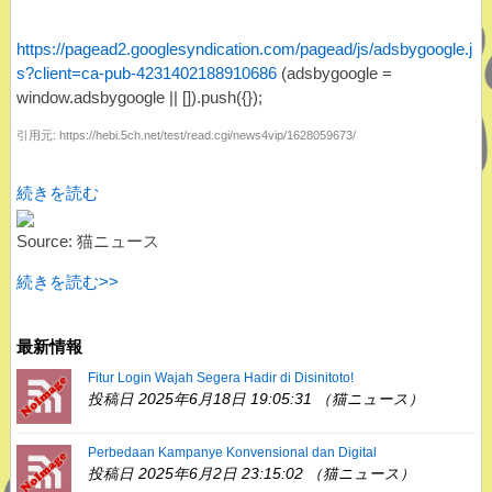
https://pagead2.googlesyndication.com/pagead/js/adsbygoogle.j
s?client=ca-pub-4231402188910686
(adsbygoogle =
window.adsbygoogle || []).push({});
引用元: https://hebi.5ch.net/test/read.cgi/news4vip/1628059673/
続きを読む
Source: 猫ニュース
続きを読む>>
最新情報
Fitur Login Wajah Segera Hadir di Disinitoto!
投稿日 2025年6月18日 19:05:31 （猫ニュース）
Perbedaan Kampanye Konvensional dan Digital
投稿日 2025年6月2日 23:15:02 （猫ニュース）