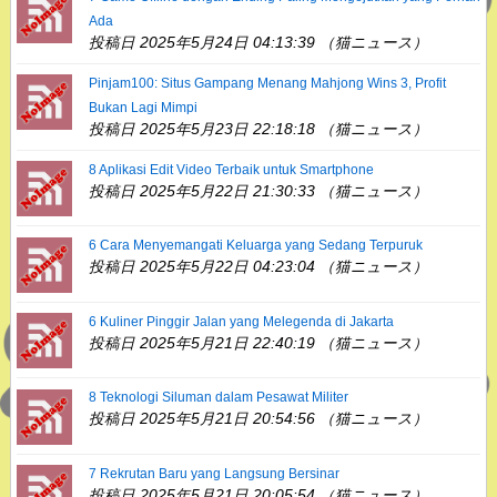
Ada
投稿日 2025年5月24日 04:13:39 （猫ニュース）
Pinjam100: Situs Gampang Menang Mahjong Wins 3, Profit
Bukan Lagi Mimpi
投稿日 2025年5月23日 22:18:18 （猫ニュース）
8 Aplikasi Edit Video Terbaik untuk Smartphone
投稿日 2025年5月22日 21:30:33 （猫ニュース）
6 Cara Menyemangati Keluarga yang Sedang Terpuruk
投稿日 2025年5月22日 04:23:04 （猫ニュース）
6 Kuliner Pinggir Jalan yang Melegenda di Jakarta
投稿日 2025年5月21日 22:40:19 （猫ニュース）
8 Teknologi Siluman dalam Pesawat Militer
投稿日 2025年5月21日 20:54:56 （猫ニュース）
7 Rekrutan Baru yang Langsung Bersinar
投稿日 2025年5月21日 20:05:54 （猫ニュース）