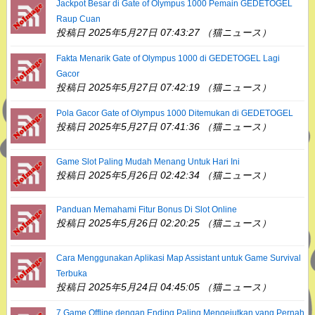
Jackpot Besar di Gate of Olympus 1000 Pemain GEDETOGEL
Raup Cuan
投稿日 2025年5月27日 07:43:27 （猫ニュース）
Fakta Menarik Gate of Olympus 1000 di GEDETOGEL Lagi
Gacor
投稿日 2025年5月27日 07:42:19 （猫ニュース）
Pola Gacor Gate of Olympus 1000 Ditemukan di GEDETOGEL
投稿日 2025年5月27日 07:41:36 （猫ニュース）
Game Slot Paling Mudah Menang Untuk Hari Ini
投稿日 2025年5月26日 02:42:34 （猫ニュース）
Panduan Memahami Fitur Bonus Di Slot Online
投稿日 2025年5月26日 02:20:25 （猫ニュース）
Cara Menggunakan Aplikasi Map Assistant untuk Game Survival
Terbuka
投稿日 2025年5月24日 04:45:05 （猫ニュース）
7 Game Offline dengan Ending Paling Mengejutkan yang Pernah