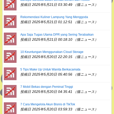
投稿日 2025年5月21日 03:30:49 （猫ニュース）
Rekomendasi Kuliner Lampung Yang Menggoda
投稿日 2025年5月21日 01:12:51 （猫ニュース）
Apa Saja Tugas Utama DPR yang Sering Terabaikan
投稿日 2025年5月21日 00:18:10 （猫ニュース）
10 Keuntungan Menggunakan Cloud Storage
投稿日 2025年5月20日 22:20:15 （猫ニュース）
5 Tips Make Up Untuk Wanita Berkacamata
投稿日 2025年5月20日 05:40:56 （猫ニュース）
7 Mobil Bekas dengan Peminat Tinggi
投稿日 2025年5月20日 04:35:41 （猫ニュース）
7 Cara Mengelola Akun Bisnis di TikTok
投稿日 2025年5月20日 03:59:33 （猫ニュース）