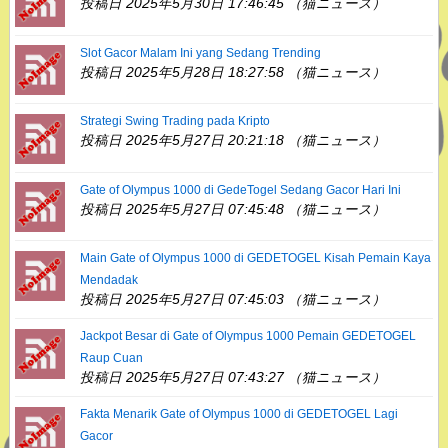
投稿日 2025年5月30日 17:46:45 （猫ニュース）
Slot Gacor Malam Ini yang Sedang Trending
投稿日 2025年5月28日 18:27:58 （猫ニュース）
Strategi Swing Trading pada Kripto
投稿日 2025年5月27日 20:21:18 （猫ニュース）
Gate of Olympus 1000 di GedeTogel Sedang Gacor Hari Ini
投稿日 2025年5月27日 07:45:48 （猫ニュース）
Main Gate of Olympus 1000 di GEDETOGEL Kisah Pemain Kaya
Mendadak
投稿日 2025年5月27日 07:45:03 （猫ニュース）
Jackpot Besar di Gate of Olympus 1000 Pemain GEDETOGEL
Raup Cuan
投稿日 2025年5月27日 07:43:27 （猫ニュース）
Fakta Menarik Gate of Olympus 1000 di GEDETOGEL Lagi
Gacor