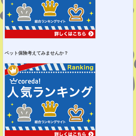
ペット保険考えてみませ
んか？