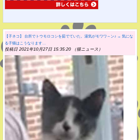
【子ネコ】 台所でトウモロコシを茹でていた。湯気がモワワ～ン♪ → 気にな
る子猫はこうなります…
投稿日 2021年10月27日 15:35:20 （猫ニュース）