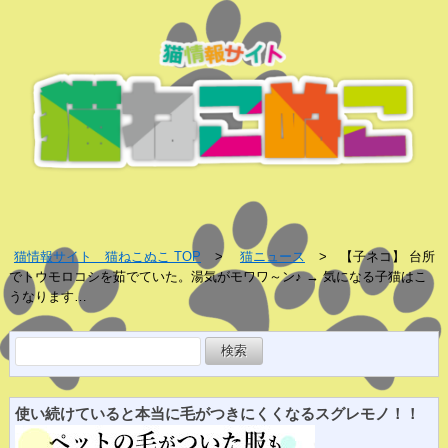
猫情報サイト 猫ねこぬこ TOP
猫ニュース
【子ネコ】 台所
でトウモロコシを茹でていた。湯気がモワワ～ン♪ → 気になる子猫はこ
うなります…
検
索:
使い続けていると
本当に
毛がつきにくくなる
スグレ
モノ！！