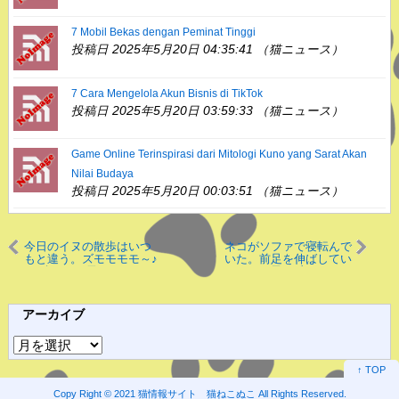
7 Mobil Bekas dengan Peminat Tinggi
投稿日 2025年5月20日 04:35:41 （猫ニュース）
7 Cara Mengelola Akun Bisnis di TikTok
投稿日 2025年5月20日 03:59:33 （猫ニュース）
Game Online Terinspirasi dari Mitologi Kuno yang Sarat Akan
Nilai Budaya
投稿日 2025年5月20日 00:03:51 （猫ニュース）
今日のイヌの散歩はいつ
ネコがソファで寝転んで
もと違う。ズモモモモ～♪
いた。前足を伸ばしてい
→ 積もった雪にこうなり
る → いい子の爪きりはこ
ます…
うします…
アーカイブ
ア
ー
↑ TOP
カ
Copy Right ©
2021 猫情報サイト 猫ねこぬこ
All Rights Reserved.