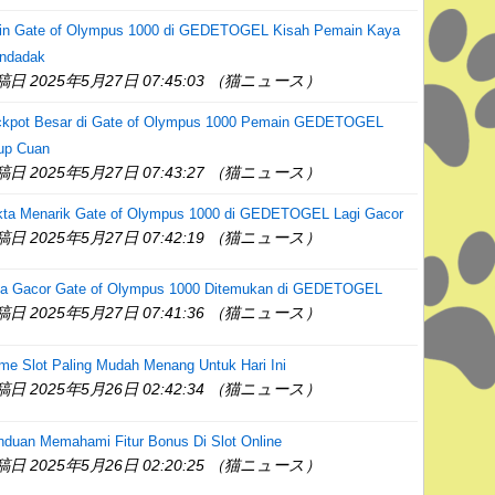
in Gate of Olympus 1000 di GEDETOGEL Kisah Pemain Kaya
ndadak
稿日 2025年5月27日 07:45:03 （猫ニュース）
ckpot Besar di Gate of Olympus 1000 Pemain GEDETOGEL
up Cuan
稿日 2025年5月27日 07:43:27 （猫ニュース）
kta Menarik Gate of Olympus 1000 di GEDETOGEL Lagi Gacor
稿日 2025年5月27日 07:42:19 （猫ニュース）
la Gacor Gate of Olympus 1000 Ditemukan di GEDETOGEL
稿日 2025年5月27日 07:41:36 （猫ニュース）
e Slot Paling Mudah Menang Untuk Hari Ini
稿日 2025年5月26日 02:42:34 （猫ニュース）
nduan Memahami Fitur Bonus Di Slot Online
稿日 2025年5月26日 02:20:25 （猫ニュース）