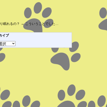
り眠れるの？ → こういうことでした…
カイブ