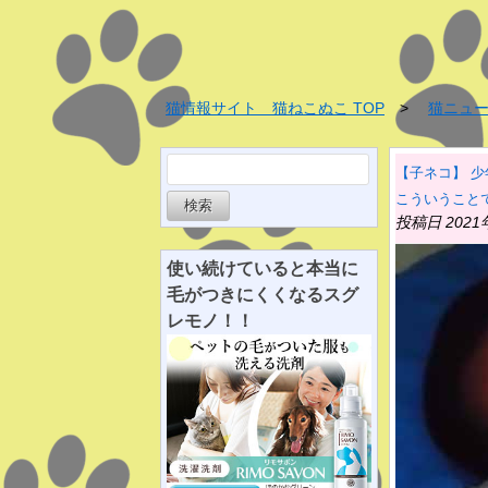
猫情報サイト 猫ねこぬこ TOP
猫ニュ
検
【子ネコ】 
索:
こういうこと
投稿日 2021
使い続けていると
本当に
毛がつきにくくなる
スグ
レ
モノ！！