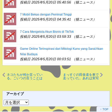
投稿日 2025年5月20日 05:40:56 （猫ニュース）
7 Mobil Bekas dengan Peminat Tinggi
投稿日 2025年5月20日 04:35:41 （猫ニュース）
7 Cara Mengelola Akun Bisnis di TikTok
投稿日 2025年5月20日 03:59:33 （猫ニュース）
Game Online Terinspirasi dari Mitologi Kuno yang Sarat Akan
Nilai Budaya
投稿日 2025年5月20日 00:03:51 （猫ニュース）
ネコたちが何か言ってい
まっすぐの田舎道を車で
る。こいつの言うことは
走っていた。あれは実写
嘘だから、私の話を聞い
版「もののけ姫」です
てください！ → 猫はこう
か？ → イノシシの群れが
した…
現れた…
アーカイブ
ア
ー
↑ TOP