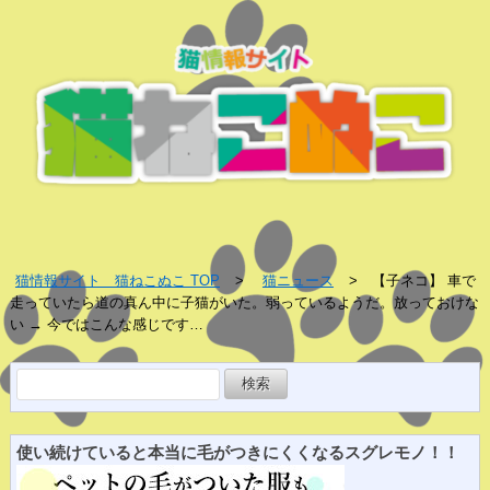
猫情報サイト 猫ねこぬこ TOP
猫ニュース
【子ネコ】 車で
走っていたら道の真ん中に子猫がいた。弱っているようだ。放っておけな
い → 今ではこんな感じです…
検
索:
使い続けていると
本当に
毛がつきにくくなる
スグレ
モノ！！