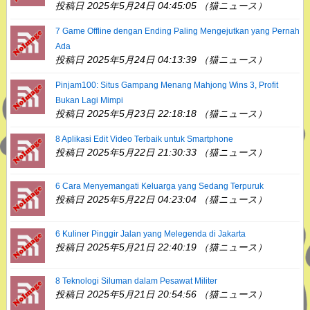
投稿日 2025年5月24日 04:45:05 （猫ニュース）
7 Game Offline dengan Ending Paling Mengejutkan yang Pernah
Ada
投稿日 2025年5月24日 04:13:39 （猫ニュース）
Pinjam100: Situs Gampang Menang Mahjong Wins 3, Profit
Bukan Lagi Mimpi
投稿日 2025年5月23日 22:18:18 （猫ニュース）
8 Aplikasi Edit Video Terbaik untuk Smartphone
投稿日 2025年5月22日 21:30:33 （猫ニュース）
6 Cara Menyemangati Keluarga yang Sedang Terpuruk
投稿日 2025年5月22日 04:23:04 （猫ニュース）
6 Kuliner Pinggir Jalan yang Melegenda di Jakarta
投稿日 2025年5月21日 22:40:19 （猫ニュース）
8 Teknologi Siluman dalam Pesawat Militer
投稿日 2025年5月21日 20:54:56 （猫ニュース）