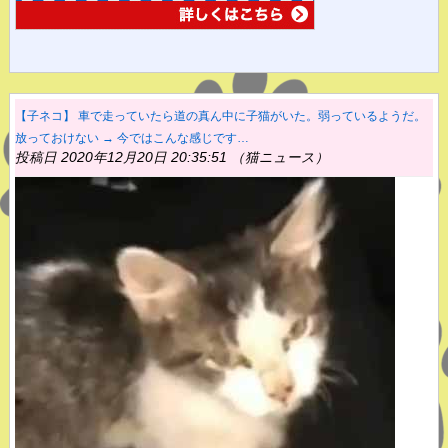
【子ネコ】 車で走っていたら道の真ん中に子猫がいた。弱っているようだ。
放っておけない → 今ではこんな感じです…
投稿日 2020年12月20日 20:35:51 （猫ニュース）