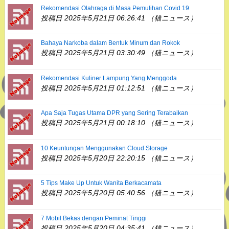
Rekomendasi Olahraga di Masa Pemulihan Covid 19
投稿日 2025年5月21日 06:26:41 （猫ニュース）
Bahaya Narkoba dalam Bentuk Minum dan Rokok
投稿日 2025年5月21日 03:30:49 （猫ニュース）
Rekomendasi Kuliner Lampung Yang Menggoda
投稿日 2025年5月21日 01:12:51 （猫ニュース）
Apa Saja Tugas Utama DPR yang Sering Terabaikan
投稿日 2025年5月21日 00:18:10 （猫ニュース）
10 Keuntungan Menggunakan Cloud Storage
投稿日 2025年5月20日 22:20:15 （猫ニュース）
5 Tips Make Up Untuk Wanita Berkacamata
投稿日 2025年5月20日 05:40:56 （猫ニュース）
7 Mobil Bekas dengan Peminat Tinggi
投稿日 2025年5月20日 04:35:41 （猫ニュース）