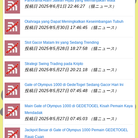
Panorama Alam Sawah Hijau yang Memanjakan Mata
投稿日 2025年6月1日 22:46:27 （猫ニュース）
Olahraga yang Dapat Meningkatkan Keseimbangan Tubuh
投稿日 2025年5月30日 17:46:45 （猫ニュース）
Slot Gacor Malam Ini yang Sedang Trending
投稿日 2025年5月28日 18:27:58 （猫ニュース）
Strategi Swing Trading pada Kripto
投稿日 2025年5月27日 20:21:18 （猫ニュース）
Gate of Olympus 1000 di GedeTogel Sedang Gacor Hari Ini
投稿日 2025年5月27日 07:45:48 （猫ニュース）
Main Gate of Olympus 1000 di GEDETOGEL Kisah Pemain Kaya
Mendadak
投稿日 2025年5月27日 07:45:03 （猫ニュース）
Jackpot Besar di Gate of Olympus 1000 Pemain GEDETOGEL
Raup Cuan