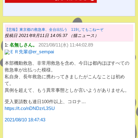
【悲報】東京都の救急車、全台出払う 119してもこねーぞ
投稿日 2021年8月11日 14:05:37 （猫ニュース）
1:
名無しさん。
2021/08/11(水) 11:44:02.89
ＥＲ先輩
@er_sempai
本部機動救急、非常用救急を含め、今日は都内ほぼすべての
救急車が出払った模様。
私自身、長年救急に携わってきましたがこんなことは初め
て。
異例を超えて、もう異常事態としか言いようがありません。
受入要請数も連日100件以上、コロナ…
https://t.co/nDNDzrL3SU
2021/08/10 18:47:43