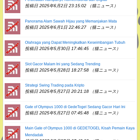
投稿日 2025年6月2日 23:15:02 （猫ニュース）
Panorama Alam Sawah Hijau yang Memanjakan Mata
投稿日 2025年6月1日 22:46:27 （猫ニュース）
Olahraga yang Dapat Meningkatkan Keseimbangan Tubuh
投稿日 2025年5月30日 17:46:45 （猫ニュース）
Slot Gacor Malam Ini yang Sedang Trending
投稿日 2025年5月28日 18:27:58 （猫ニュース）
Strategi Swing Trading pada Kripto
投稿日 2025年5月27日 20:21:18 （猫ニュース）
Gate of Olympus 1000 di GedeTogel Sedang Gacor Hari Ini
投稿日 2025年5月27日 07:45:48 （猫ニュース）
Main Gate of Olympus 1000 di GEDETOGEL Kisah Pemain Kaya
Mendadak