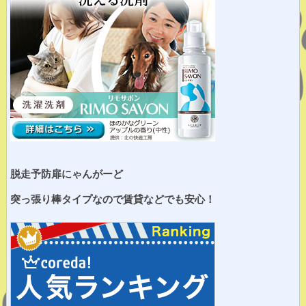
脱走予防扉にゃんがーど
突っ張り棒タイプなので賃貸などでも安心！