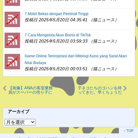
7 Mobil Bekas dengan Peminat Tinggi
投稿日 2025年5月20日 04:35:41 （猫ニュース）
7 Cara Mengelola Akun Bisnis di TikTok
投稿日 2025年5月20日 03:59:33 （猫ニュース）
Game Online Terinspirasi dari Mitologi Kuno yang Sarat Akan
Nilai Budaya
投稿日 2025年5月20日 00:03:51 （猫ニュース）
【画像】ANAの客室乗務
子ネコたちのゴハンを持
員がスーパーの売り子に
ってきた。早くちょうだ
ｗｗｗｗｗｗｗｗｗｗｗ
～い！ → 待ちきれない子
ｗ
猫はこうなる…
アーカイブ
ア
ー
↑ TOP
カ