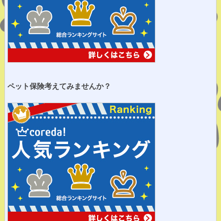
ペット保険考えてみませ
んか？