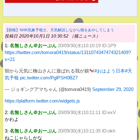
【朗報】NHK気象予報士、天気解説しながら猫をあやしてしまう
投稿日 2020年10月1日 10:30:52 （猫ニュース）
1:
名無しさん＠おーぷん
20/09/30(水)10:10:19 ID:1P9
https://twitter.com/tomora0419/status/1311074347474321409?
s=21
朝から元気に檜山さんに遊ばれる我が娘
#おはよう日本
#天
気予報
pic.twitter.com/PglPSH0BZ7
— ジョギングアマちゃん (@tomora0419)
September 29, 2020
https://platform.twitter.com/widgets.js
2:
名無しさん＠おーぷん
20/09/30(水)10:11:11 ID:exV
かわよ
3:
名無しさん＠おーぷん
20/09/30(水)10:11:35 ID:okh
ねこじゃらしかな