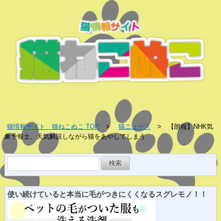
猫情報サイト 猫ねこぬこ TOP
猫ニュース
【朗報】NHK気
象予報士、天気解説しながら猫をあやしてしまう
検
索:
使い続けていると
本当に
毛がつきにくくなる
スグレ
モノ！！