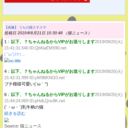
【画像】 うちの猫スヤスヤ
投稿日 2019年8月21日 10:30:48 （猫ニュース）
1：
以下、？ちゃんねるからVIPがお送りします
2019/08/20(火)
21:41:31.540
ID:QbNaEM590.net
( ˘ω˘)ｽﾔｧ…
4：
以下、？ちゃんねるからVIPがお送りします
2019/08/20(火)
21:42:31.999 ID:yM9BKNI10.net
ブチ模様可愛い(´ω｀*)
6：
以下、？ちゃんねるからVIPがお送りします
2019/08/20(火)
21:44:24.069 ID:pHdLQnv8K.net
(´・ω・`)乳牛柄の猫
続きを読む
Source: 猫ニュース