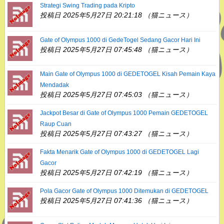
Strategi Swing Trading pada Kripto
投稿日 2025年5月27日 20:21:18 （猫ニュース）
Gate of Olympus 1000 di GedeTogel Sedang Gacor Hari Ini
投稿日 2025年5月27日 07:45:48 （猫ニュース）
Main Gate of Olympus 1000 di GEDETOGEL Kisah Pemain Kaya
Mendadak
投稿日 2025年5月27日 07:45:03 （猫ニュース）
Jackpot Besar di Gate of Olympus 1000 Pemain GEDETOGEL
Raup Cuan
投稿日 2025年5月27日 07:43:27 （猫ニュース）
Fakta Menarik Gate of Olympus 1000 di GEDETOGEL Lagi
Gacor
投稿日 2025年5月27日 07:42:19 （猫ニュース）
Pola Gacor Gate of Olympus 1000 Ditemukan di GEDETOGEL
投稿日 2025年5月27日 07:41:36 （猫ニュース）