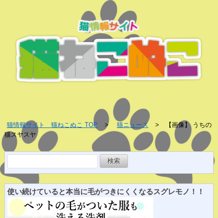
猫情報サイト 猫ねこぬこ TOP
猫ニュース
【画像】 うちの
猫スヤスヤ
検
索:
使い続けていると
本当に
毛がつきにくくなる
スグレ
モノ！！