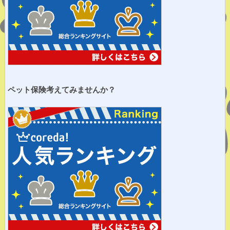
ペット保険考えてみませ
んか？