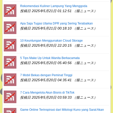
Rekomendasi Kuliner Lampung Yang Menggoda
投稿日 2025年5月21日 01:12:51 （猫ニュース）
Apa Saja Tugas Utama DPR yang Sering Terabaikan
投稿日 2025年5月21日 00:18:10 （猫ニュース）
10 Keuntungan Menggunakan Cloud Storage
投稿日 2025年5月20日 22:20:15 （猫ニュース）
5 Tips Make Up Untuk Wanita Berkacamata
投稿日 2025年5月20日 05:40:56 （猫ニュース）
7 Mobil Bekas dengan Peminat Tinggi
投稿日 2025年5月20日 04:35:41 （猫ニュース）
7 Cara Mengelola Akun Bisnis di TikTok
投稿日 2025年5月20日 03:59:33 （猫ニュース）
Game Online Terinspirasi dari Mitologi Kuno yang Sarat Akan