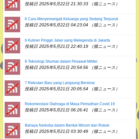
投稿日 2025年5月22日 21:30:33 （猫ニュース）
6 Cara Menyemangati Keluarga yang Sedang Terpuruk
投稿日 2025年5月22日 04:23:04 （猫ニュース）
6 Kuliner Pinggir Jalan yang Melegenda di Jakarta
投稿日 2025年5月21日 22:40:19 （猫ニュース）
8 Teknologi Siluman dalam Pesawat Militer
投稿日 2025年5月21日 20:54:56 （猫ニュース）
7 Rekrutan Baru yang Langsung Bersinar
投稿日 2025年5月21日 20:05:54 （猫ニュース）
Rekomendasi Olahraga di Masa Pemulihan Covid 19
投稿日 2025年5月21日 06:26:41 （猫ニュース）
Bahaya Narkoba dalam Bentuk Minum dan Rokok
投稿日 2025年5月21日 03:30:49 （猫ニュース）