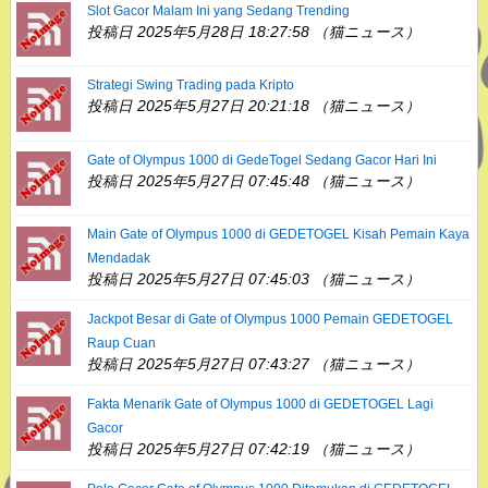
Slot Gacor Malam Ini yang Sedang Trending
投稿日 2025年5月28日 18:27:58 （猫ニュース）
Strategi Swing Trading pada Kripto
投稿日 2025年5月27日 20:21:18 （猫ニュース）
Gate of Olympus 1000 di GedeTogel Sedang Gacor Hari Ini
投稿日 2025年5月27日 07:45:48 （猫ニュース）
Main Gate of Olympus 1000 di GEDETOGEL Kisah Pemain Kaya
Mendadak
投稿日 2025年5月27日 07:45:03 （猫ニュース）
Jackpot Besar di Gate of Olympus 1000 Pemain GEDETOGEL
Raup Cuan
投稿日 2025年5月27日 07:43:27 （猫ニュース）
Fakta Menarik Gate of Olympus 1000 di GEDETOGEL Lagi
Gacor
投稿日 2025年5月27日 07:42:19 （猫ニュース）