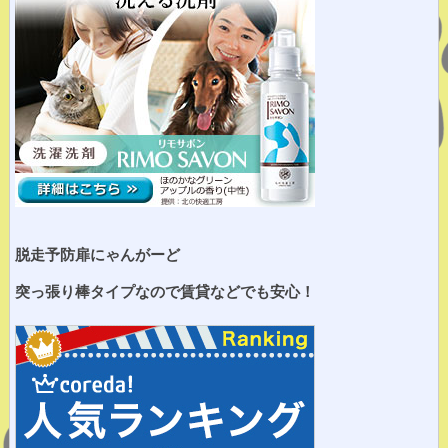
脱走予防扉にゃんがーど
突っ張り棒タイプなので賃貸などでも安心！