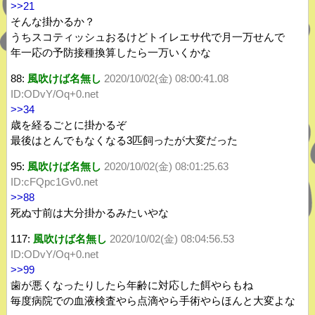
>>21
そんな掛かるか？
うちスコティッシュおるけどトイレエサ代で月一万せんで
年一応の予防接種換算したら一万いくかな
88:
風吹けば名無し
2020/10/02(金) 08:00:41.08
ID:ODvY/Oq+0.net
>>34
歳を経るごとに掛かるぞ
最後はとんでもなくなる3匹飼ったが大変だった
95:
風吹けば名無し
2020/10/02(金) 08:01:25.63
ID:cFQpc1Gv0.net
>>88
死ぬ寸前は大分掛かるみたいやな
117:
風吹けば名無し
2020/10/02(金) 08:04:56.53
ID:ODvY/Oq+0.net
>>99
歯が悪くなったりしたら年齢に対応した餌やらもね
毎度病院での血液検査やら点滴やら手術やらほんと大変よな