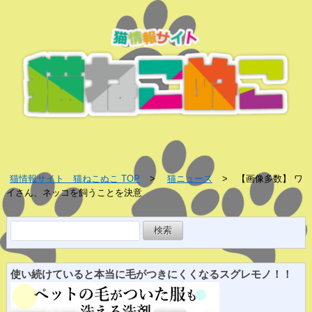
猫情報サイト 猫ねこぬこ TOP
猫ニュース
【画像多数】 ワ
イさん、ネッコを飼うことを決意
検
索:
使い続けていると
本当に
毛がつきにくくなる
スグレ
モノ！！