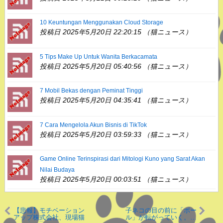
10 Keuntungan Menggunakan Cloud Storage
投稿日 2025年5月20日 22:20:15 （猫ニュース）
5 Tips Make Up Untuk Wanita Berkacamata
投稿日 2025年5月20日 05:40:56 （猫ニュース）
7 Mobil Bekas dengan Peminat Tinggi
投稿日 2025年5月20日 04:35:41 （猫ニュース）
7 Cara Mengelola Akun Bisnis di TikTok
投稿日 2025年5月20日 03:59:33 （猫ニュース）
Game Online Terinspirasi dari Mitologi Kuno yang Sarat Akan
Nilai Budaya
投稿日 2025年5月20日 00:03:51 （猫ニュース）
【悲報】モチベーション
子ネコの目の前に「ボー
アップ株式会社、現場猫
ル」が転がっていく。…