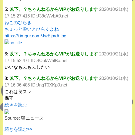
5:
以下、？ちゃんねるからVIPがお送りします
2020/10/21(水)
17:15:27.415
ID:J39eWvbA0.net
ねこのひらき
ちょっと暑いとひらくよね
https://i.imgur.com/JwEjovA.jpg
6:
以下、？ちゃんねるからVIPがお送りします
2020/10/21(水)
17:15:52.471 ID:4CokW5lBa.net
いいなもふもふしたい
8:
以下、？ちゃんねるからVIPがお送りします
2020/10/21(水)
17:16:06.485 ID:JnqT0XKp0.net
これは良スレ
保守
続きを読む
Source: 猫ニュース
続きを読む>>