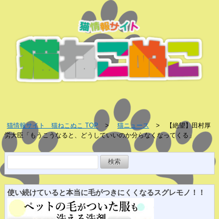
猫情報サイト 猫ねこぬこ TOP
猫ニュース
【絶望】田村厚
労大臣「もうこうなると、どうしていいのか分らなくなってくる」
検
索:
使い続けていると
本当に
毛がつきにくくなる
スグレ
モノ！！