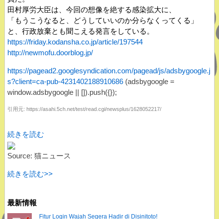
田村厚労大臣は、今回の想像を絶する感染拡大に、
「もうこうなると、どうしていいのか分らなくってくる」
と、行政放棄とも聞こえる発言をしている。
https://friday.kodansha.co.jp/article/197544
http://newmofu.doorblog.jp/
https://pagead2.googlesyndication.com/pagead/js/adsbygoogle.j
s?client=ca-pub-4231402188910686
(adsbygoogle =
window.adsbygoogle || []).push({});
引用元: https://asahi.5ch.net/test/read.cgi/newsplus/1628052217/
続きを読む
Source: 猫ニュース
続きを読む>>
最新情報
Fitur Login Wajah Segera Hadir di Disinitoto!