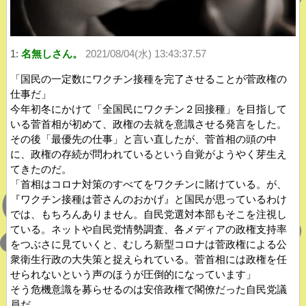
1:
名無しさん。
2021/08/04(水) 13:43:37.57
「国民の一定数にワクチン接種を完了させることが菅政権の
仕事だ」
今年初冬にかけて「全国民にワクチン２回接種」を目指して
いる菅首相が初めて、政権の去就を意識させる発言をした。
その後「最優先の仕事」と言い直したが、菅首相の頭の中
に、政権の存続が問われているという自覚がようやく芽生え
てきたのだ。
「首相はコロナ対策のすべてをワクチンに賭けている。が、
『ワクチン接種は菅さんのおかげ』と国民が思っているわけ
では、もちろんありません。自民党選対本部もそこを注視し
ている。ネットや自民党情勢調査、各メディアの政権支持率
をつぶさに見ていくと、むしろ新型コロナは菅政権による公
衆衛生行政の大失策と捉えられている。菅首相には政権を任
せられないという声のほうが圧倒的になっています」
そう危機意識を募らせるのは安倍政権で閣僚だった自民党議
員だ。