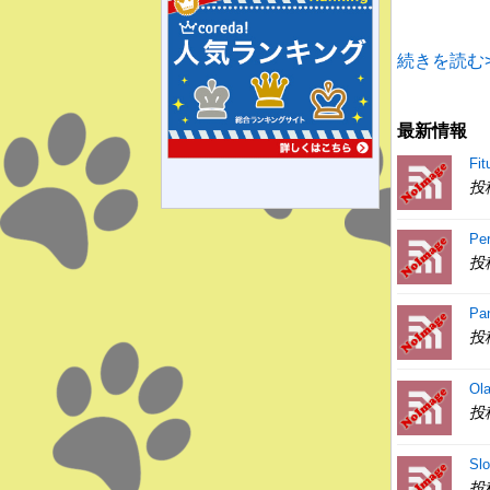
続きを読む>
最新情報
Fit
投
Pe
投
Pa
投
Ol
投
Slo
投