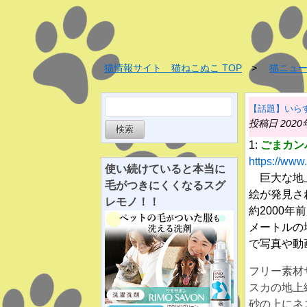
猫情報サイト 猫ねこぬこ TOP
猫ニュ
検
【話題】いら
索:
投稿日 2020
1:
ごまカン
https://www
使い続けていると
本当に
巨大な地上
毛がつきにくくなる
スグ
絵が発見さ
レ
モノ！！
約2000
メートルの
で写真や動
フリー素材
スカの地上
砂の上にネ