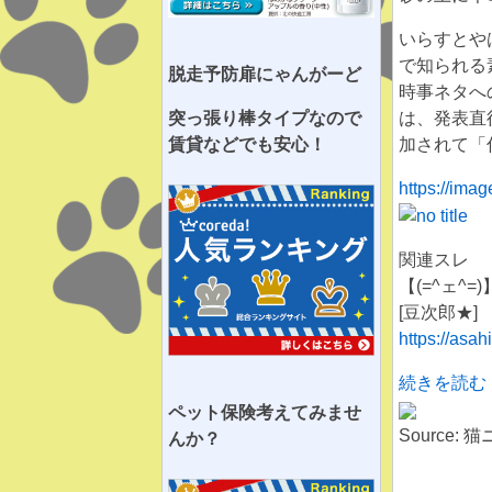
いらすとや
で知られる
脱走予防扉にゃんがーど
時事ネタへ
突っ張り棒タイプなので
は、発表直
賃貸などでも安心！
加されて「
https://imag
関連スレ
【(=^ェ
[豆次郎★]
https://asa
続きを読む
ペット保険考えてみませ
Source:
んか？