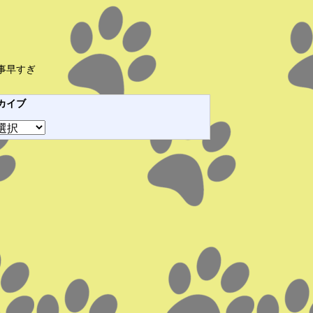
事早すぎ
カイブ