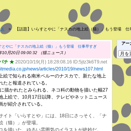
ース
【話題】いらすとやに「ナスカの地上絵（猫）」もう登場 仕
アー
すとやに「ナスカの地上絵（猫）」もう登場 仕事早すぎ
年10月20日 09:00:32 （猫ニュース）
ア
ー
パチ ★
2020/10/19(月) 18:28:08.16 ID:5jtz3k6T9.net
カ
.itmedia.co.jp/news/articles/2010/19/news107.html
イ
絵で知られる南米ペルーのナスカで、新たな地上
ブ
れたと報道されている。
年前に描かれたとみられる、ネコ科の動物を描いた幅27
地上絵で、10月17日以降、テレビやネットニュース
画が紹介されている。
サイト「いらすとや」には、18日にさっそく、「ナ
絵（猫）」が登場。
コを描いた、ゆるい雰囲気のイラストが絶妙だ。