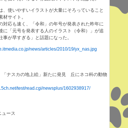
は、使いやすいイラストが大量にそろっていること
素材サイト。
の対応も速く、「令和」の年号が発表された昨年に
後に「元号を発表する人のイラスト（令和）」が追
仕事が早すぎる」と話題になった。
e.itmedia.co.jp/news/articles/2010/19/yx_nas.jpg
^=)】「ナスカの地上絵」新たに発見 丘にネコ科の動物
hi.5ch.net/test/read.cgi/newsplus/1602938917/
 猫ニュース