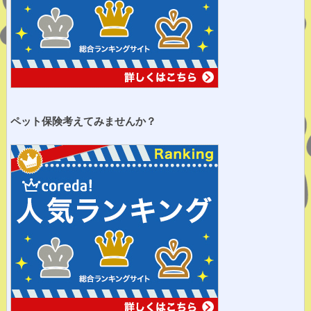
ペット保険考えてみませ
んか？