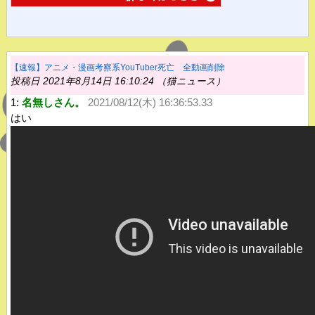
【速報】アニメ・漫画考察系YouTuber死亡 全動画削除
投稿日 2021年8月14日 16:10:24 （猫ニュース）
1:
名無しさん。
2021/08/12(木) 16:36:53.33
はい