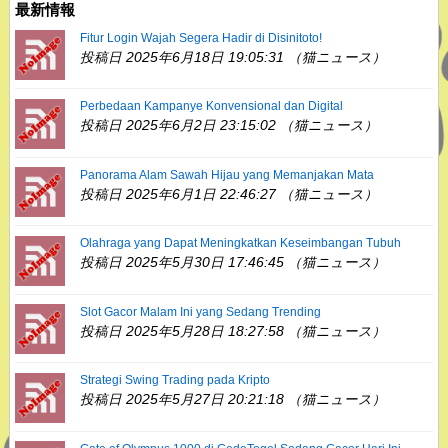
最新情報
Fitur Login Wajah Segera Hadir di Disinitoto!
投稿日 2025年6月18日 19:05:31 （猫ニュース）
Perbedaan Kampanye Konvensional dan Digital
投稿日 2025年6月2日 23:15:02 （猫ニュース）
Panorama Alam Sawah Hijau yang Memanjakan Mata
投稿日 2025年6月1日 22:46:27 （猫ニュース）
Olahraga yang Dapat Meningkatkan Keseimbangan Tubuh
投稿日 2025年5月30日 17:46:45 （猫ニュース）
Slot Gacor Malam Ini yang Sedang Trending
投稿日 2025年5月28日 18:27:58 （猫ニュース）
Strategi Swing Trading pada Kripto
投稿日 2025年5月27日 20:21:18 （猫ニュース）