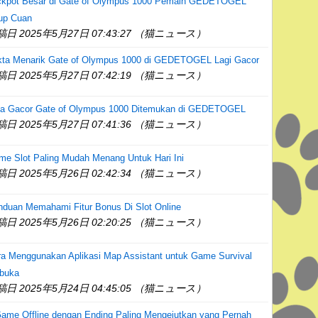
ckpot Besar di Gate of Olympus 1000 Pemain GEDETOGEL
up Cuan
稿日 2025年5月27日 07:43:27 （猫ニュース）
kta Menarik Gate of Olympus 1000 di GEDETOGEL Lagi Gacor
稿日 2025年5月27日 07:42:19 （猫ニュース）
la Gacor Gate of Olympus 1000 Ditemukan di GEDETOGEL
稿日 2025年5月27日 07:41:36 （猫ニュース）
e Slot Paling Mudah Menang Untuk Hari Ini
稿日 2025年5月26日 02:42:34 （猫ニュース）
nduan Memahami Fitur Bonus Di Slot Online
稿日 2025年5月26日 02:20:25 （猫ニュース）
ra Menggunakan Aplikasi Map Assistant untuk Game Survival
rbuka
稿日 2025年5月24日 04:45:05 （猫ニュース）
ame Offline dengan Ending Paling Mengejutkan yang Pernah