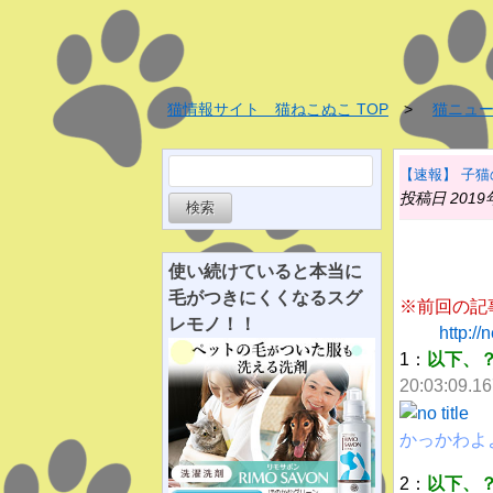
猫情報サイト 猫ねこぬこ TOP
猫ニュ
検
【速報】 子
索:
投稿日 2019
使い続けていると
本当に
毛がつきにくくなる
スグ
※前回の記
レ
モノ！！
http:/
1：
以下、？
20:03:09.1
かっかわよ
2：
以下、？