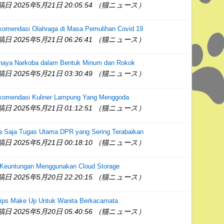
稿日 2025年5月21日 20:05:54 （猫ニュース）
komendasi Olahraga di Masa Pemulihan Covid 19
稿日 2025年5月21日 06:26:41 （猫ニュース）
haya Narkoba dalam Bentuk Minum dan Rokok
稿日 2025年5月21日 03:30:49 （猫ニュース）
komendasi Kuliner Lampung Yang Menggoda
稿日 2025年5月21日 01:12:51 （猫ニュース）
a Saja Tugas Utama DPR yang Sering Terabaikan
稿日 2025年5月21日 00:18:10 （猫ニュース）
 Keuntungan Menggunakan Cloud Storage
稿日 2025年5月20日 22:20:15 （猫ニュース）
Tips Make Up Untuk Wanita Berkacamata
稿日 2025年5月20日 05:40:56 （猫ニュース）