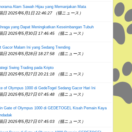
norama Alam Sawah Hijau yang Memanjakan Mata
稿日 2025年6月1日 22:46:27 （猫ニュース）
ahraga yang Dapat Meningkatkan Keseimbangan Tubuh
稿日 2025年5月30日 17:46:45 （猫ニュース）
t Gacor Malam Ini yang Sedang Trending
稿日 2025年5月28日 18:27:58 （猫ニュース）
ategi Swing Trading pada Kripto
稿日 2025年5月27日 20:21:18 （猫ニュース）
e of Olympus 1000 di GedeTogel Sedang Gacor Hari Ini
稿日 2025年5月27日 07:45:48 （猫ニュース）
in Gate of Olympus 1000 di GEDETOGEL Kisah Pemain Kaya
ndadak
稿日 2025年5月27日 07:45:03 （猫ニュース）