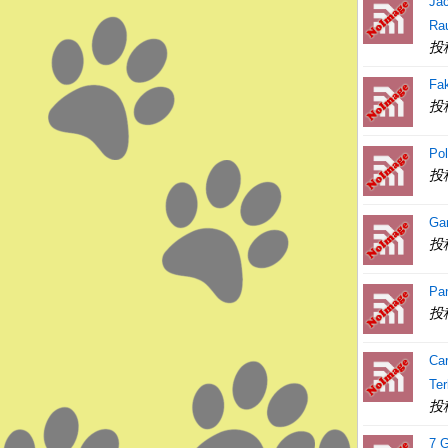
Ja
Ra
投
Fa
投
Po
投
Gam
投
Pa
投
Ca
Te
投
7 G