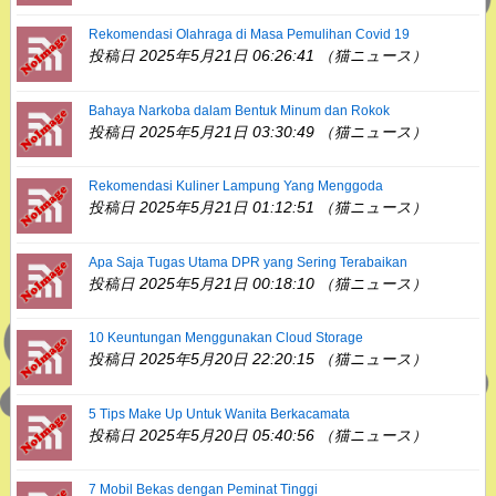
Rekomendasi Olahraga di Masa Pemulihan Covid 19
投稿日 2025年5月21日 06:26:41 （猫ニュース）
Bahaya Narkoba dalam Bentuk Minum dan Rokok
投稿日 2025年5月21日 03:30:49 （猫ニュース）
Rekomendasi Kuliner Lampung Yang Menggoda
投稿日 2025年5月21日 01:12:51 （猫ニュース）
Apa Saja Tugas Utama DPR yang Sering Terabaikan
投稿日 2025年5月21日 00:18:10 （猫ニュース）
10 Keuntungan Menggunakan Cloud Storage
投稿日 2025年5月20日 22:20:15 （猫ニュース）
5 Tips Make Up Untuk Wanita Berkacamata
投稿日 2025年5月20日 05:40:56 （猫ニュース）
7 Mobil Bekas dengan Peminat Tinggi