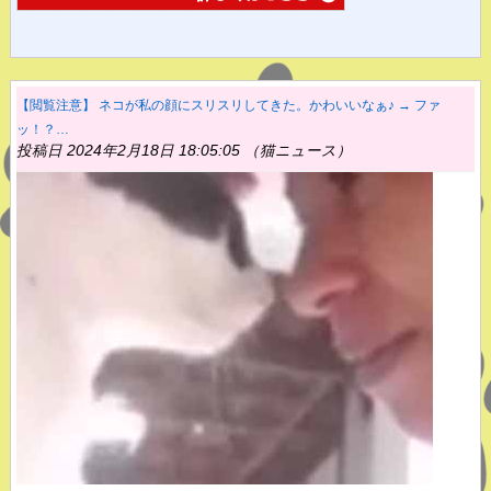
【閲覧注意】 ネコが私の顔にスリスリしてきた。かわいいなぁ♪ → ファ
ッ！？…
投稿日 2024年2月18日 18:05:05 （猫ニュース）