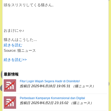
頭をスリスリしてくる猫さん。
おまけにゃ♪
猫さんはこうした…
続きを読む
Source: 猫ニュース
続きを読む>>
最新情報
Fitur Login Wajah Segera Hadir di Disinitoto!
投稿日 2025年6月18日 19:05:31 （猫ニュース）
Perbedaan Kampanye Konvensional dan Digital
投稿日 2025年6月2日 23:15:02 （猫ニュース）