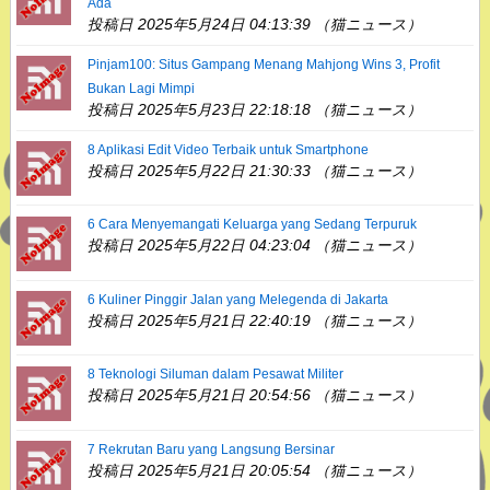
Ada
投稿日 2025年5月24日 04:13:39 （猫ニュース）
Pinjam100: Situs Gampang Menang Mahjong Wins 3, Profit
Bukan Lagi Mimpi
投稿日 2025年5月23日 22:18:18 （猫ニュース）
8 Aplikasi Edit Video Terbaik untuk Smartphone
投稿日 2025年5月22日 21:30:33 （猫ニュース）
6 Cara Menyemangati Keluarga yang Sedang Terpuruk
投稿日 2025年5月22日 04:23:04 （猫ニュース）
6 Kuliner Pinggir Jalan yang Melegenda di Jakarta
投稿日 2025年5月21日 22:40:19 （猫ニュース）
8 Teknologi Siluman dalam Pesawat Militer
投稿日 2025年5月21日 20:54:56 （猫ニュース）
7 Rekrutan Baru yang Langsung Bersinar
投稿日 2025年5月21日 20:05:54 （猫ニュース）