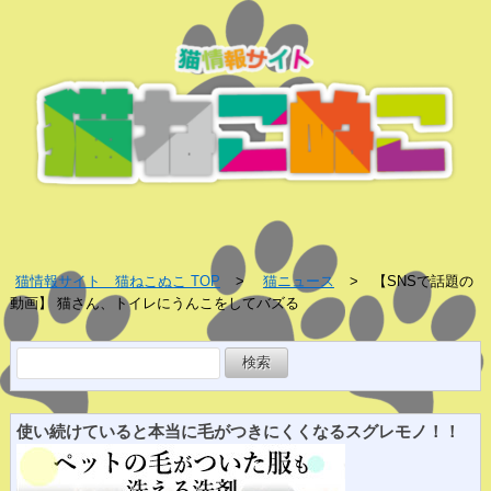
猫情報サイト 猫ねこぬこ TOP
猫ニュース
【SNSで話題の
動画】 猫さん、トイレにうんこをしてバズる
検
索:
使い続けていると
本当に
毛がつきにくくなる
スグレ
モノ！！