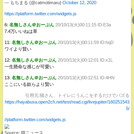
— もちまる (@catmotimaru)
October 12, 2020
https://platform.twitter.com/widgets.js
6:
名無しさん＠おーぷん
20/10/13(火)00:11:15 ID:E3a
7.4万いいねは草
11:
名無しさん＠おーぷん
20/10/13(火)00:11:59 ID:hqD
ワイより賢い
12:
名無しさん＠おーぷん
20/10/13(火)00:12:01 ID:x1L
一生懸命な感じが可愛い
13:
名無しさん＠おーぷん
20/10/13(火)00:12:51 ID:4HN
ここにいる奴らより賢い
引用元:猫さん、トイレにうんこをするだけでバズる
https://hayabusa.open2ch.net/test/read.cgi/livejupiter/160251543
5/
//platform.twitter.com/widgets.js
Source: 猫ニュース