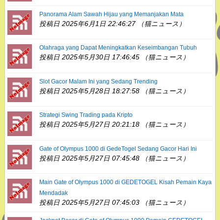
Panorama Alam Sawah Hijau yang Memanjakan Mata
投稿日 2025年6月1日 22:46:27 （猫ニュース）
Olahraga yang Dapat Meningkatkan Keseimbangan Tubuh
投稿日 2025年5月30日 17:46:45 （猫ニュース）
Slot Gacor Malam Ini yang Sedang Trending
投稿日 2025年5月28日 18:27:58 （猫ニュース）
Strategi Swing Trading pada Kripto
投稿日 2025年5月27日 20:21:18 （猫ニュース）
Gate of Olympus 1000 di GedeTogel Sedang Gacor Hari Ini
投稿日 2025年5月27日 07:45:48 （猫ニュース）
Main Gate of Olympus 1000 di GEDETOGEL Kisah Pemain Kaya
Mendadak
投稿日 2025年5月27日 07:45:03 （猫ニュース）