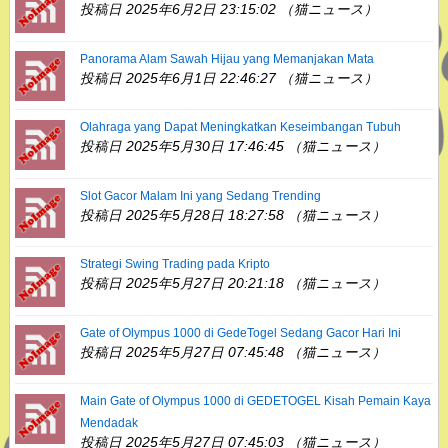
投稿日 2025年6月2日 23:15:02 （猫ニュース）
Panorama Alam Sawah Hijau yang Memanjakan Mata
投稿日 2025年6月1日 22:46:27 （猫ニュース）
Olahraga yang Dapat Meningkatkan Keseimbangan Tubuh
投稿日 2025年5月30日 17:46:45 （猫ニュース）
Slot Gacor Malam Ini yang Sedang Trending
投稿日 2025年5月28日 18:27:58 （猫ニュース）
Strategi Swing Trading pada Kripto
投稿日 2025年5月27日 20:21:18 （猫ニュース）
Gate of Olympus 1000 di GedeTogel Sedang Gacor Hari Ini
投稿日 2025年5月27日 07:45:48 （猫ニュース）
Main Gate of Olympus 1000 di GEDETOGEL Kisah Pemain Kaya
Mendadak
投稿日 2025年5月27日 07:45:03 （猫ニュース）