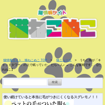
猫情報サイト 猫ねこぬこ TOP
猫ニュース
うちに猫が「キ
ャットタワー」の上で眠っていた。だら～ん♪ → こんな寝相です… 【た
れねこ】
検
索:
使い続けていると
本当に
毛がつきにくくなる
スグレ
モノ！！