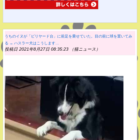
うちのイヌが「ビリヤード台」に前足を乗せていた。目の前に球を置いてみ
る → ハスラー犬はこうします…
投稿日 2021年8月27日 08:35:23 （猫ニュース）