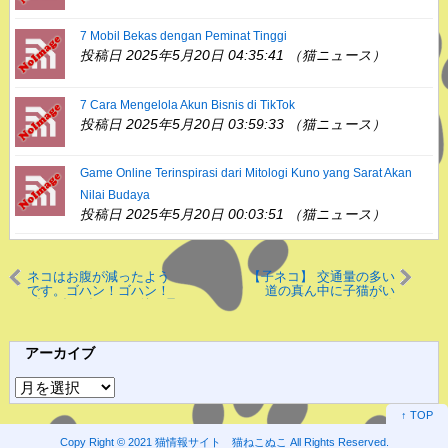
7 Mobil Bekas dengan Peminat Tinggi
投稿日 2025年5月20日 04:35:41 （猫ニュース）
7 Cara Mengelola Akun Bisnis di TikTok
投稿日 2025年5月20日 03:59:33 （猫ニュース）
Game Online Terinspirasi dari Mitologi Kuno yang Sarat Akan
Nilai Budaya
投稿日 2025年5月20日 00:03:51 （猫ニュース）
ネコはお腹が減ったよう
【子ネコ】 交通量の多い
です。ゴハン！ゴハン！
道の真ん中に子猫がい
ダンダンダン！ → 後ろ足
た。このままでは危険
をこうします…
だ！ → 男が救出に向かっ
た…
アーカイブ
ア
ー
↑ TOP
カ
Copy Right ©
2021 猫情報サイト 猫ねこぬこ
All Rights Reserved.