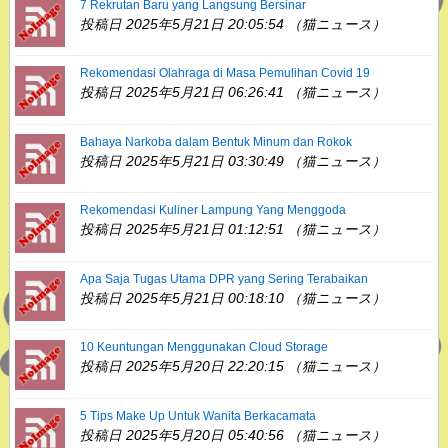
7 Rekrutan Baru yang Langsung Bersinar
投稿日 2025年5月21日 20:05:54 （猫ニュース）
Rekomendasi Olahraga di Masa Pemulihan Covid 19
投稿日 2025年5月21日 06:26:41 （猫ニュース）
Bahaya Narkoba dalam Bentuk Minum dan Rokok
投稿日 2025年5月21日 03:30:49 （猫ニュース）
Rekomendasi Kuliner Lampung Yang Menggoda
投稿日 2025年5月21日 01:12:51 （猫ニュース）
Apa Saja Tugas Utama DPR yang Sering Terabaikan
投稿日 2025年5月21日 00:18:10 （猫ニュース）
10 Keuntungan Menggunakan Cloud Storage
投稿日 2025年5月20日 22:20:15 （猫ニュース）
5 Tips Make Up Untuk Wanita Berkacamata
投稿日 2025年5月20日 05:40:56 （猫ニュース）