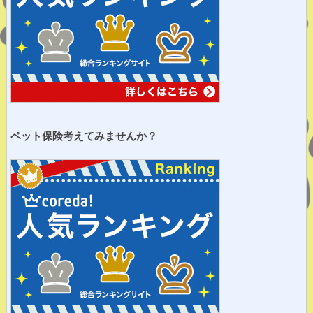
ペット保険考えてみませ
んか？