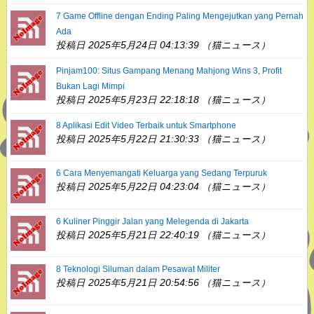
7 Game Offline dengan Ending Paling Mengejutkan yang Pernah
Ada
投稿日 2025年5月24日 04:13:39 （猫ニュース）
Pinjam100: Situs Gampang Menang Mahjong Wins 3, Profit
Bukan Lagi Mimpi
投稿日 2025年5月23日 22:18:18 （猫ニュース）
8 Aplikasi Edit Video Terbaik untuk Smartphone
投稿日 2025年5月22日 21:30:33 （猫ニュース）
6 Cara Menyemangati Keluarga yang Sedang Terpuruk
投稿日 2025年5月22日 04:23:04 （猫ニュース）
6 Kuliner Pinggir Jalan yang Melegenda di Jakarta
投稿日 2025年5月21日 22:40:19 （猫ニュース）
8 Teknologi Siluman dalam Pesawat Militer
投稿日 2025年5月21日 20:54:56 （猫ニュース）