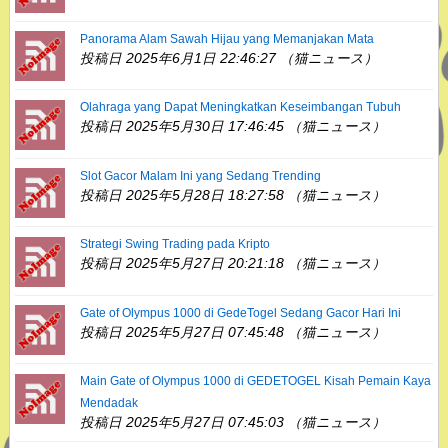
Panorama Alam Sawah Hijau yang Memanjakan Mata
投稿日 2025年6月1日 22:46:27 （猫ニュース）
Olahraga yang Dapat Meningkatkan Keseimbangan Tubuh
投稿日 2025年5月30日 17:46:45 （猫ニュース）
Slot Gacor Malam Ini yang Sedang Trending
投稿日 2025年5月28日 18:27:58 （猫ニュース）
Strategi Swing Trading pada Kripto
投稿日 2025年5月27日 20:21:18 （猫ニュース）
Gate of Olympus 1000 di GedeTogel Sedang Gacor Hari Ini
投稿日 2025年5月27日 07:45:48 （猫ニュース）
Main Gate of Olympus 1000 di GEDETOGEL Kisah Pemain Kaya
Mendadak
投稿日 2025年5月27日 07:45:03 （猫ニュース）