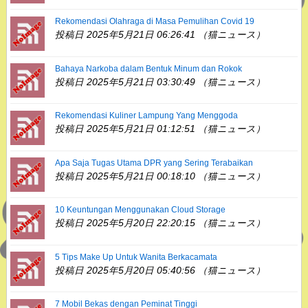
Rekomendasi Olahraga di Masa Pemulihan Covid 19
投稿日 2025年5月21日 06:26:41 （猫ニュース）
Bahaya Narkoba dalam Bentuk Minum dan Rokok
投稿日 2025年5月21日 03:30:49 （猫ニュース）
Rekomendasi Kuliner Lampung Yang Menggoda
投稿日 2025年5月21日 01:12:51 （猫ニュース）
Apa Saja Tugas Utama DPR yang Sering Terabaikan
投稿日 2025年5月21日 00:18:10 （猫ニュース）
10 Keuntungan Menggunakan Cloud Storage
投稿日 2025年5月20日 22:20:15 （猫ニュース）
5 Tips Make Up Untuk Wanita Berkacamata
投稿日 2025年5月20日 05:40:56 （猫ニュース）
7 Mobil Bekas dengan Peminat Tinggi