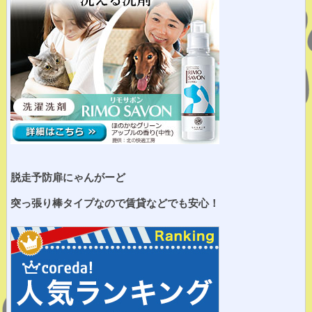
脱走予防扉にゃんがーど
突っ張り棒タイプなので賃貸などでも安心！