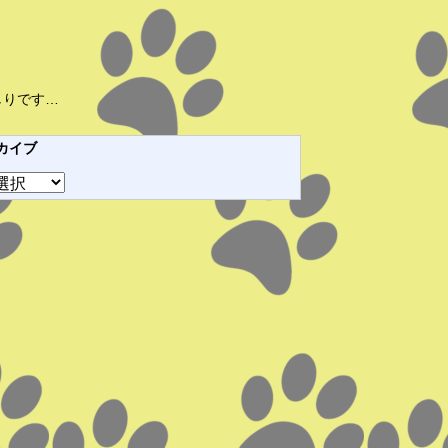
しりです…
カイブ