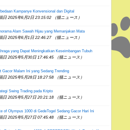
rbedaan Kampanye Konvensional dan Digital
稿日 2025年6月2日 23:15:02 （猫ニュース）
norama Alam Sawah Hijau yang Memanjakan Mata
稿日 2025年6月1日 22:46:27 （猫ニュース）
ahraga yang Dapat Meningkatkan Keseimbangan Tubuh
稿日 2025年5月30日 17:46:45 （猫ニュース）
t Gacor Malam Ini yang Sedang Trending
稿日 2025年5月28日 18:27:58 （猫ニュース）
ategi Swing Trading pada Kripto
稿日 2025年5月27日 20:21:18 （猫ニュース）
e of Olympus 1000 di GedeTogel Sedang Gacor Hari Ini
稿日 2025年5月27日 07:45:48 （猫ニュース）