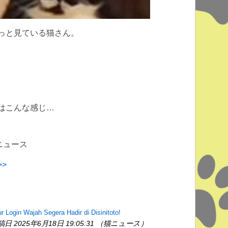
っと見ている猫さん。
はこんな感じ…
 猫ニュース
>
ur Login Wajah Segera Hadir di Disinitoto!
稿日 2025年6月18日 19:05:31 （猫ニュース）