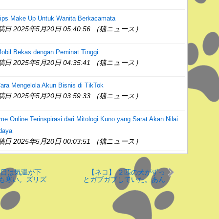
Tips Make Up Untuk Wanita Berkacamata
稿日 2025年5月20日 05:40:56 （猫ニュース）
obil Bekas dengan Peminat Tinggi
稿日 2025年5月20日 04:35:41 （猫ニュース）
ara Mengelola Akun Bisnis di TikTok
稿日 2025年5月20日 03:59:33 （猫ニュース）
e Online Terinspirasi dari Mitologi Kuno yang Sarat Akan Nilai
daya
稿日 2025年5月20日 00:03:51 （猫ニュース）
今日は気温が下
【ネコ】 ２匹の犬がずっ
も寒い。ズリズ
とガブガブしていた。あん
 うちの犬はこう
なことして楽しいのかしら
ねぇ → 猫はこうなる…