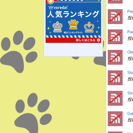
Pe
投
Pa
投
Ol
投
Slo
投
Str
投
Gat
投