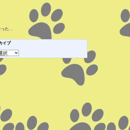
なった…
カイブ