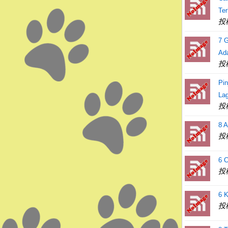
Te
投
7 G
Ad
投
Pi
Lag
投
8 A
投
6 
投
6 K
投