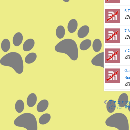
5 
投
7 M
投
7 C
投
Gam
Bu
投
子ネコと犬
だった。腕
→ ２匹の
す…