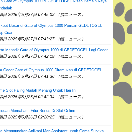
in Gate of Olympus 1000 di GEDETOGEL Kisah Pemain Kaya
ndadak
稿日 2025年5月27日 07:45:03 （猫ニュース）
ckpot Besar di Gate of Olympus 1000 Pemain GEDETOGEL
up Cuan
稿日 2025年5月27日 07:43:27 （猫ニュース）
kta Menarik Gate of Olympus 1000 di GEDETOGEL Lagi Gacor
稿日 2025年5月27日 07:42:19 （猫ニュース）
la Gacor Gate of Olympus 1000 Ditemukan di GEDETOGEL
稿日 2025年5月27日 07:41:36 （猫ニュース）
e Slot Paling Mudah Menang Untuk Hari Ini
稿日 2025年5月26日 02:42:34 （猫ニュース）
nduan Memahami Fitur Bonus Di Slot Online
稿日 2025年5月26日 02:20:25 （猫ニュース）
ra Menggunakan Aplikasi Map Assistant untuk Game Survival