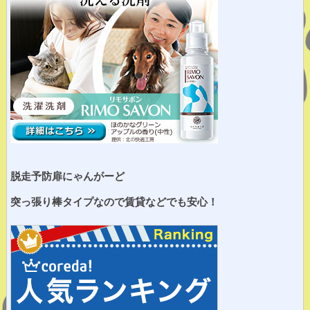
脱走予防扉にゃんがーど
突っ張り棒タイプなので賃貸などでも安心！