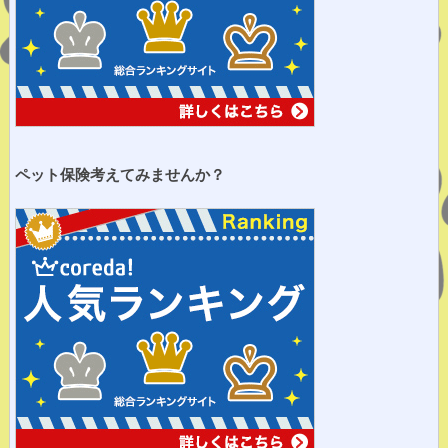
ペット保険考えてみませ
んか？