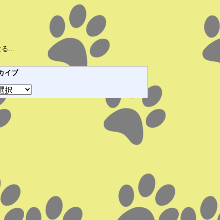
なる…
カイブ