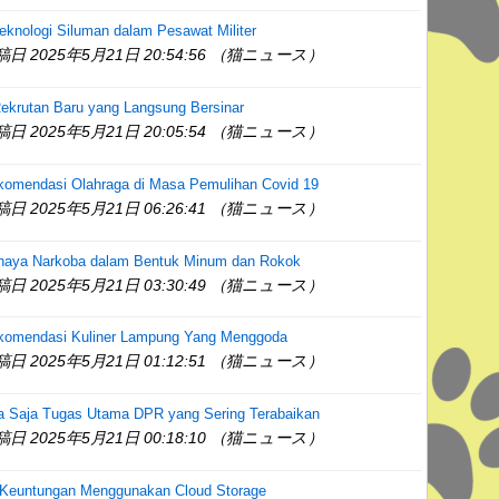
eknologi Siluman dalam Pesawat Militer
稿日 2025年5月21日 20:54:56 （猫ニュース）
ekrutan Baru yang Langsung Bersinar
稿日 2025年5月21日 20:05:54 （猫ニュース）
komendasi Olahraga di Masa Pemulihan Covid 19
稿日 2025年5月21日 06:26:41 （猫ニュース）
haya Narkoba dalam Bentuk Minum dan Rokok
稿日 2025年5月21日 03:30:49 （猫ニュース）
komendasi Kuliner Lampung Yang Menggoda
稿日 2025年5月21日 01:12:51 （猫ニュース）
a Saja Tugas Utama DPR yang Sering Terabaikan
稿日 2025年5月21日 00:18:10 （猫ニュース）
 Keuntungan Menggunakan Cloud Storage