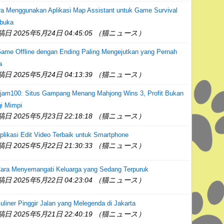
ra Menggunakan Aplikasi Map Assistant untuk Game Survival
rbuka
稿日 2025年5月24日 04:45:05 （猫ニュース）
ame Offline dengan Ending Paling Mengejutkan yang Pernah
a
稿日 2025年5月24日 04:13:39 （猫ニュース）
njam100: Situs Gampang Menang Mahjong Wins 3, Profit Bukan
i Mimpi
稿日 2025年5月23日 22:18:18 （猫ニュース）
plikasi Edit Video Terbaik untuk Smartphone
稿日 2025年5月22日 21:30:33 （猫ニュース）
Cara Menyemangati Keluarga yang Sedang Terpuruk
稿日 2025年5月22日 04:23:04 （猫ニュース）
uliner Pinggir Jalan yang Melegenda di Jakarta
稿日 2025年5月21日 22:40:19 （猫ニュース）