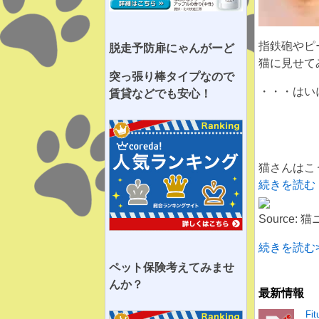
指鉄砲やピ
脱走予防扉にゃんがーど
猫に見せて
突っ張り棒タイプなので
・・・はい
賃貸などでも安心！
猫さんはこ
続きを読む
Source:
続きを読む>
ペット保険考えてみませ
んか？
最新情報
Fit