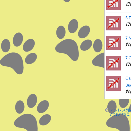
投
5 
投
7 M
投
7 C
投
Gam
Bu
投
マジレス頼
だけど猫見
て！