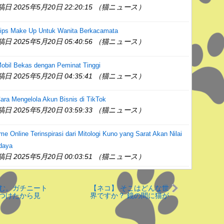
稿日 2025年5月20日 22:20:15 （猫ニュース）
Tips Make Up Untuk Wanita Berkacamata
稿日 2025年5月20日 05:40:56 （猫ニュース）
obil Bekas dengan Peminat Tinggi
稿日 2025年5月20日 04:35:41 （猫ニュース）
ara Mengelola Akun Bisnis di TikTok
稿日 2025年5月20日 03:59:33 （猫ニュース）
e Online Terinspirasi dari Mitologi Kuno yang Sarat Akan Nilai
daya
稿日 2025年5月20日 00:03:51 （猫ニュース）
む。ガチニート
【ネコ】 そこはどんな世
つけたから見
界ですか？ 鏡の間に猫が
入り込む → 猫次元が現れ
た…