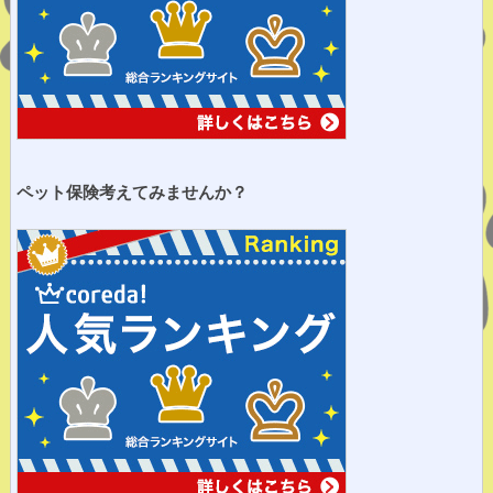
ペット保険考えてみませ
んか？