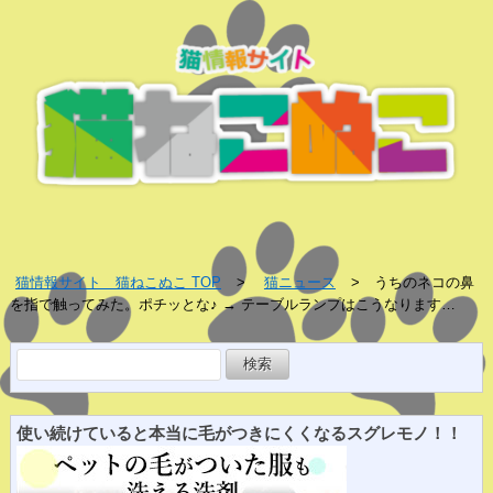
猫情報サイト 猫ねこぬこ TOP
猫ニュース
うちのネコの鼻
を指で触ってみた。ポチッとな♪ → テーブルランプはこうなります…
検
索:
使い続けていると
本当に
毛がつきにくくなる
スグレ
モノ！！