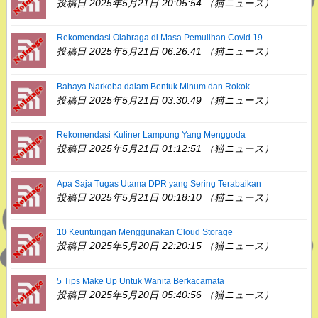
投稿日 2025年5月21日 20:05:54 （猫ニュース）
Rekomendasi Olahraga di Masa Pemulihan Covid 19
投稿日 2025年5月21日 06:26:41 （猫ニュース）
Bahaya Narkoba dalam Bentuk Minum dan Rokok
投稿日 2025年5月21日 03:30:49 （猫ニュース）
Rekomendasi Kuliner Lampung Yang Menggoda
投稿日 2025年5月21日 01:12:51 （猫ニュース）
Apa Saja Tugas Utama DPR yang Sering Terabaikan
投稿日 2025年5月21日 00:18:10 （猫ニュース）
10 Keuntungan Menggunakan Cloud Storage
投稿日 2025年5月20日 22:20:15 （猫ニュース）
5 Tips Make Up Untuk Wanita Berkacamata
投稿日 2025年5月20日 05:40:56 （猫ニュース）