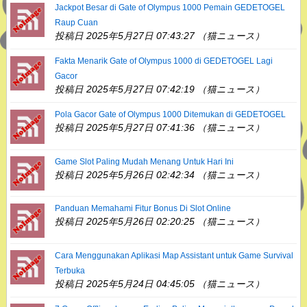
Jackpot Besar di Gate of Olympus 1000 Pemain GEDETOGEL
Raup Cuan
投稿日 2025年5月27日 07:43:27 （猫ニュース）
Fakta Menarik Gate of Olympus 1000 di GEDETOGEL Lagi
Gacor
投稿日 2025年5月27日 07:42:19 （猫ニュース）
Pola Gacor Gate of Olympus 1000 Ditemukan di GEDETOGEL
投稿日 2025年5月27日 07:41:36 （猫ニュース）
Game Slot Paling Mudah Menang Untuk Hari Ini
投稿日 2025年5月26日 02:42:34 （猫ニュース）
Panduan Memahami Fitur Bonus Di Slot Online
投稿日 2025年5月26日 02:20:25 （猫ニュース）
Cara Menggunakan Aplikasi Map Assistant untuk Game Survival
Terbuka
投稿日 2025年5月24日 04:45:05 （猫ニュース）