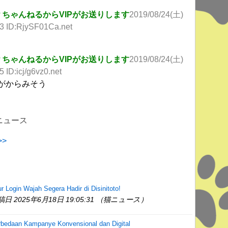
ちゃんねるからVIPがお送りします
2019/08/24(土)
03 ID:RjySF01Ca.net
ちゃんねるからVIPがお送りします
2019/08/24(土)
5 ID:icj/g6vz0.net
がからみそう
 猫ニュース
>
ur Login Wajah Segera Hadir di Disinitoto!
稿日 2025年6月18日 19:05:31 （猫ニュース）
rbedaan Kampanye Konvensional dan Digital