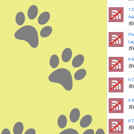
7 G
Ad
投
Pi
Lag
投
8 A
投
6 
投
6 K
投
8 T
投