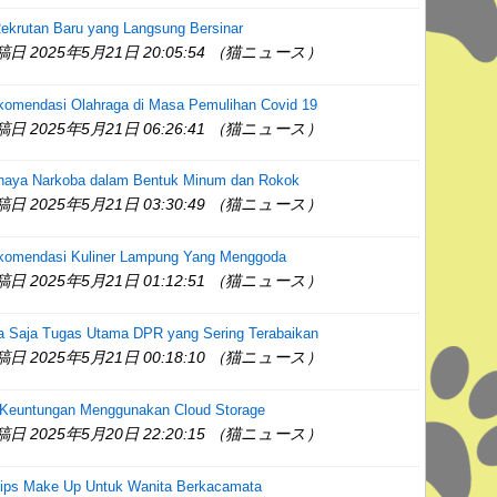
ekrutan Baru yang Langsung Bersinar
稿日 2025年5月21日 20:05:54 （猫ニュース）
komendasi Olahraga di Masa Pemulihan Covid 19
稿日 2025年5月21日 06:26:41 （猫ニュース）
haya Narkoba dalam Bentuk Minum dan Rokok
稿日 2025年5月21日 03:30:49 （猫ニュース）
komendasi Kuliner Lampung Yang Menggoda
稿日 2025年5月21日 01:12:51 （猫ニュース）
a Saja Tugas Utama DPR yang Sering Terabaikan
稿日 2025年5月21日 00:18:10 （猫ニュース）
 Keuntungan Menggunakan Cloud Storage
稿日 2025年5月20日 22:20:15 （猫ニュース）
Tips Make Up Untuk Wanita Berkacamata