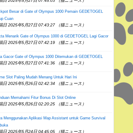
稿日 2025年5月27日 07:45:03 （猫ニュース）
ckpot Besar di Gate of Olympus 1000 Pemain GEDETOGEL
up Cuan
稿日 2025年5月27日 07:43:27 （猫ニュース）
kta Menarik Gate of Olympus 1000 di GEDETOGEL Lagi Gacor
稿日 2025年5月27日 07:42:19 （猫ニュース）
la Gacor Gate of Olympus 1000 Ditemukan di GEDETOGEL
稿日 2025年5月27日 07:41:36 （猫ニュース）
e Slot Paling Mudah Menang Untuk Hari Ini
稿日 2025年5月26日 02:42:34 （猫ニュース）
nduan Memahami Fitur Bonus Di Slot Online
稿日 2025年5月26日 02:20:25 （猫ニュース）
ra Menggunakan Aplikasi Map Assistant untuk Game Survival
rbuka
稿日 2025年5月24日 04:45:05 （猫ニュース）