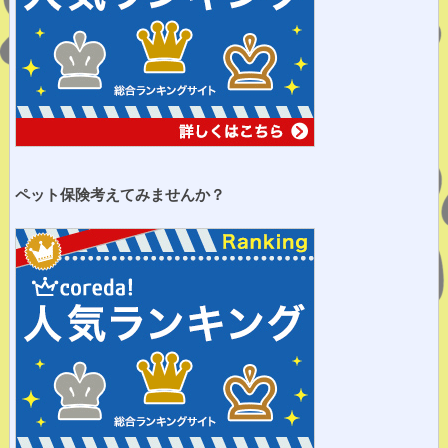
ペット保険考えてみませ
んか？