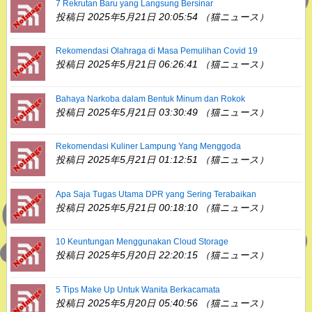
7 Rekrutan Baru yang Langsung Bersinar
投稿日 2025年5月21日 20:05:54 （猫ニュース）
Rekomendasi Olahraga di Masa Pemulihan Covid 19
投稿日 2025年5月21日 06:26:41 （猫ニュース）
Bahaya Narkoba dalam Bentuk Minum dan Rokok
投稿日 2025年5月21日 03:30:49 （猫ニュース）
Rekomendasi Kuliner Lampung Yang Menggoda
投稿日 2025年5月21日 01:12:51 （猫ニュース）
Apa Saja Tugas Utama DPR yang Sering Terabaikan
投稿日 2025年5月21日 00:18:10 （猫ニュース）
10 Keuntungan Menggunakan Cloud Storage
投稿日 2025年5月20日 22:20:15 （猫ニュース）
5 Tips Make Up Untuk Wanita Berkacamata
投稿日 2025年5月20日 05:40:56 （猫ニュース）