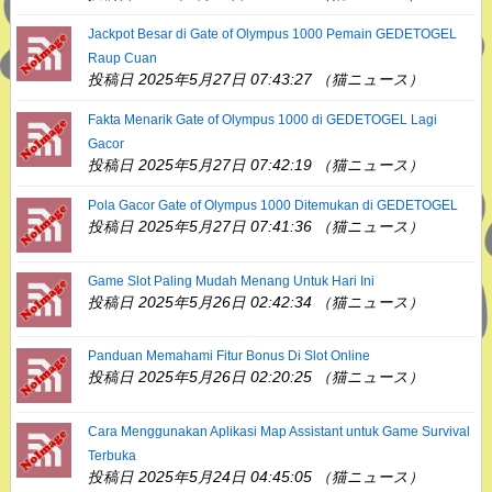
Jackpot Besar di Gate of Olympus 1000 Pemain GEDETOGEL
Raup Cuan
投稿日 2025年5月27日 07:43:27 （猫ニュース）
Fakta Menarik Gate of Olympus 1000 di GEDETOGEL Lagi
Gacor
投稿日 2025年5月27日 07:42:19 （猫ニュース）
Pola Gacor Gate of Olympus 1000 Ditemukan di GEDETOGEL
投稿日 2025年5月27日 07:41:36 （猫ニュース）
Game Slot Paling Mudah Menang Untuk Hari Ini
投稿日 2025年5月26日 02:42:34 （猫ニュース）
Panduan Memahami Fitur Bonus Di Slot Online
投稿日 2025年5月26日 02:20:25 （猫ニュース）
Cara Menggunakan Aplikasi Map Assistant untuk Game Survival
Terbuka
投稿日 2025年5月24日 04:45:05 （猫ニュース）