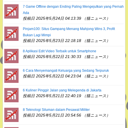
7 Game Offline dengan Ending Paling Mengejutkan yang Pernah
Ada
投稿日 2025年5月24日 04:13:39 （猫ニュース）
Pinjam100: Situs Gampang Menang Mahjong Wins 3, Profit
Bukan Lagi Mimpi
投稿日 2025年5月23日 22:18:18 （猫ニュース）
8 Aplikasi Edit Video Terbaik untuk Smartphone
投稿日 2025年5月22日 21:30:33 （猫ニュース）
6 Cara Menyemangati Keluarga yang Sedang Terpuruk
投稿日 2025年5月22日 04:23:04 （猫ニュース）
6 Kuliner Pinggir Jalan yang Melegenda di Jakarta
投稿日 2025年5月21日 22:40:19 （猫ニュース）
8 Teknologi Siluman dalam Pesawat Militer
投稿日 2025年5月21日 20:54:56 （猫ニュース）