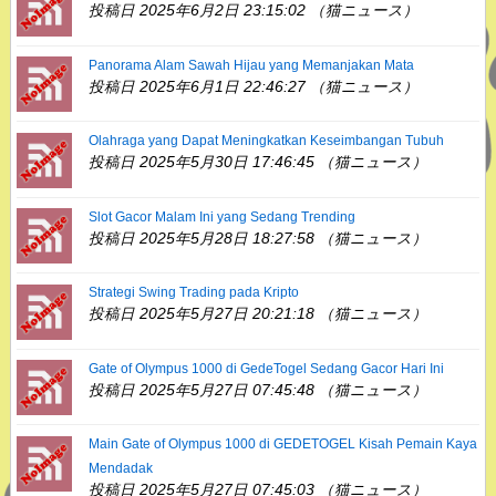
投稿日 2025年6月2日 23:15:02 （猫ニュース）
Panorama Alam Sawah Hijau yang Memanjakan Mata
投稿日 2025年6月1日 22:46:27 （猫ニュース）
Olahraga yang Dapat Meningkatkan Keseimbangan Tubuh
投稿日 2025年5月30日 17:46:45 （猫ニュース）
Slot Gacor Malam Ini yang Sedang Trending
投稿日 2025年5月28日 18:27:58 （猫ニュース）
Strategi Swing Trading pada Kripto
投稿日 2025年5月27日 20:21:18 （猫ニュース）
Gate of Olympus 1000 di GedeTogel Sedang Gacor Hari Ini
投稿日 2025年5月27日 07:45:48 （猫ニュース）
Main Gate of Olympus 1000 di GEDETOGEL Kisah Pemain Kaya
Mendadak
投稿日 2025年5月27日 07:45:03 （猫ニュース）