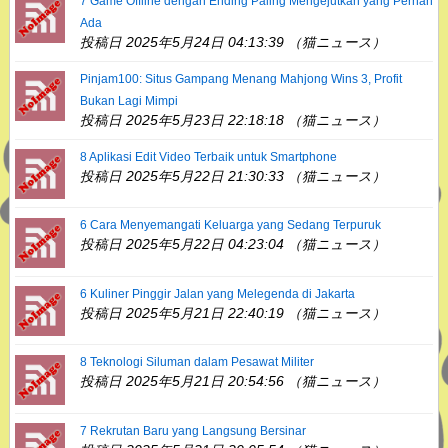
7 Game Offline dengan Ending Paling Mengejutkan yang Pernah
Ada
投稿日 2025年5月24日 04:13:39 （猫ニュース）
Pinjam100: Situs Gampang Menang Mahjong Wins 3, Profit
Bukan Lagi Mimpi
投稿日 2025年5月23日 22:18:18 （猫ニュース）
8 Aplikasi Edit Video Terbaik untuk Smartphone
投稿日 2025年5月22日 21:30:33 （猫ニュース）
6 Cara Menyemangati Keluarga yang Sedang Terpuruk
投稿日 2025年5月22日 04:23:04 （猫ニュース）
6 Kuliner Pinggir Jalan yang Melegenda di Jakarta
投稿日 2025年5月21日 22:40:19 （猫ニュース）
8 Teknologi Siluman dalam Pesawat Militer
投稿日 2025年5月21日 20:54:56 （猫ニュース）
7 Rekrutan Baru yang Langsung Bersinar