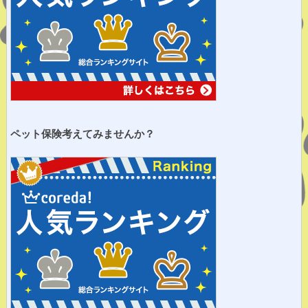
ペット保険考えてみませ
んか？