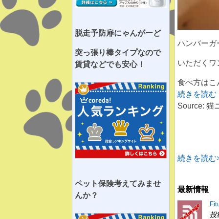
脱走予防扉にゃんがーど
ハンバーガ
突っ張り棒タイプなので
いただくワ
賃貸などでも安心！
食べ方はこ
続きを読む
Source:
続きを読む>
ペット保険考えてみませ
最新情報
んか？
Fit
投