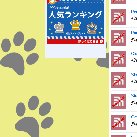
Pe
投
Pa
投
Ol
投
Slo
投
Str
投
Gat
投