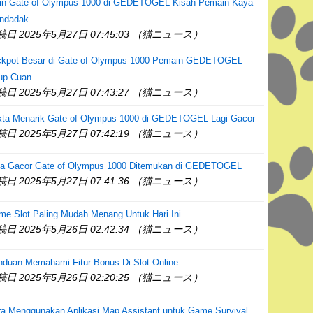
in Gate of Olympus 1000 di GEDETOGEL Kisah Pemain Kaya
ndadak
稿日 2025年5月27日 07:45:03 （猫ニュース）
ckpot Besar di Gate of Olympus 1000 Pemain GEDETOGEL
up Cuan
稿日 2025年5月27日 07:43:27 （猫ニュース）
kta Menarik Gate of Olympus 1000 di GEDETOGEL Lagi Gacor
稿日 2025年5月27日 07:42:19 （猫ニュース）
la Gacor Gate of Olympus 1000 Ditemukan di GEDETOGEL
稿日 2025年5月27日 07:41:36 （猫ニュース）
e Slot Paling Mudah Menang Untuk Hari Ini
稿日 2025年5月26日 02:42:34 （猫ニュース）
nduan Memahami Fitur Bonus Di Slot Online
稿日 2025年5月26日 02:20:25 （猫ニュース）
ra Menggunakan Aplikasi Map Assistant untuk Game Survival