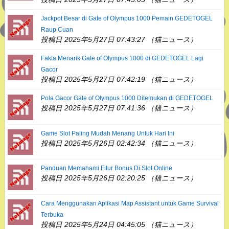
Jackpot Besar di Gate of Olympus 1000 Pemain GEDETOGEL
Raup Cuan
投稿日 2025年5月27日 07:43:27 （猫ニュース）
Fakta Menarik Gate of Olympus 1000 di GEDETOGEL Lagi
Gacor
投稿日 2025年5月27日 07:42:19 （猫ニュース）
Pola Gacor Gate of Olympus 1000 Ditemukan di GEDETOGEL
投稿日 2025年5月27日 07:41:36 （猫ニュース）
Game Slot Paling Mudah Menang Untuk Hari Ini
投稿日 2025年5月26日 02:42:34 （猫ニュース）
Panduan Memahami Fitur Bonus Di Slot Online
投稿日 2025年5月26日 02:20:25 （猫ニュース）
Cara Menggunakan Aplikasi Map Assistant untuk Game Survival
Terbuka
投稿日 2025年5月24日 04:45:05 （猫ニュース）