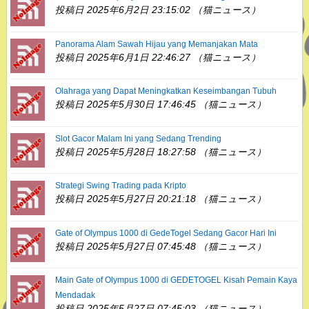
投稿日 2025年6月2日 23:15:02 （猫ニュース）
Panorama Alam Sawah Hijau yang Memanjakan Mata
投稿日 2025年6月1日 22:46:27 （猫ニュース）
Olahraga yang Dapat Meningkatkan Keseimbangan Tubuh
投稿日 2025年5月30日 17:46:45 （猫ニュース）
Slot Gacor Malam Ini yang Sedang Trending
投稿日 2025年5月28日 18:27:58 （猫ニュース）
Strategi Swing Trading pada Kripto
投稿日 2025年5月27日 20:21:18 （猫ニュース）
Gate of Olympus 1000 di GedeTogel Sedang Gacor Hari Ini
投稿日 2025年5月27日 07:45:48 （猫ニュース）
Main Gate of Olympus 1000 di GEDETOGEL Kisah Pemain Kaya
Mendadak
投稿日 2025年5月27日 07:45:03 （猫ニュース）