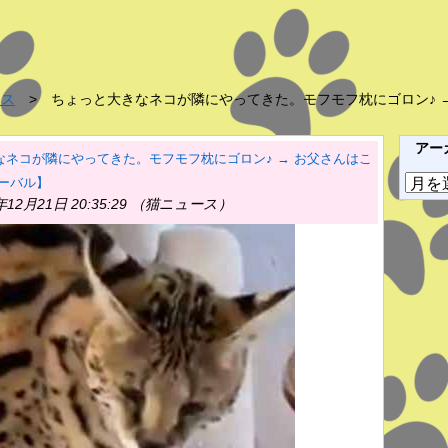
ース
ちょっと大きなネコが隣にやってきた。モフモフ枕にゴロン♪ →
アー
なネコが隣にやってきた。モフモフ枕にゴロン♪ → お父さんはこ
ア
サーバル】
年12月21日 20:35:29 （猫ニュース）
ー
カ
イ
ブ