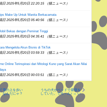
稿日 2025年5月20日 22:20:15 （猫ニュース）
Tips Make Up Untuk Wanita Berkacamata
稿日 2025年5月20日 05:40:56 （猫ニュース）
obil Bekas dengan Peminat Tinggi
稿日 2025年5月20日 04:35:41 （猫ニュース）
ara Mengelola Akun Bisnis di TikTok
稿日 2025年5月20日 03:59:33 （猫ニュース）
e Online Terinspirasi dari Mitologi Kuno yang Sarat Akan Nilai
daya
稿日 2025年5月20日 00:03:51 （猫ニュース）
て雪の上を歩い
うちの犬がベッドで昼寝を
、なんだにゃ？
していた。でろ～ん♪ → い
うなる…
つの間にかこうなった…