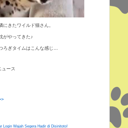
隣にきたワイルド猫さん。
枕がやってきた♪
つろぎタイムはこんな感じ…
 猫ニュース
>
ur Login Wajah Segera Hadir di Disinitoto!