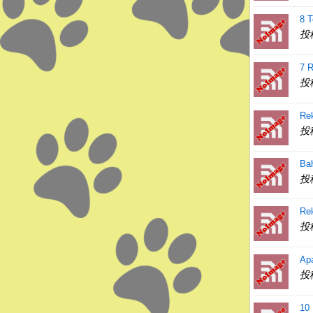
8 T
投
7 R
投
Re
投
Ba
投
Re
投
Ap
投
10