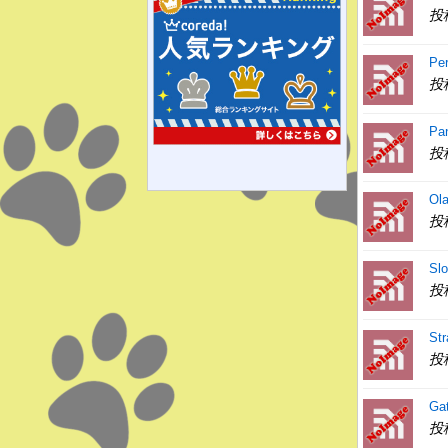
投
Pe
投
Pa
投
Ol
投
Slo
投
Str
投
Gat
投