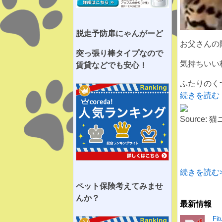
脱走予防扉にゃんがーど
お父さんの
突っ張り棒タイプなので
気持ちいい
賃貸などでも安心！
ふたりのく
続きを読む
Source:
続きを読む>
ペット保険考えてみませ
んか？
最新情報
Fit